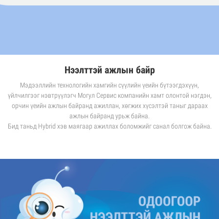
Нээлттэй ажлын байр
Мэдээллийн технологийн хамгийн сүүлийн үеийн бүтээгдэхүүн,
үйлчилгээг нэвтрүүлэгч Могул Сервис компанийн хамт олонтой нэгдэн,
орчин үеийн ажлын байранд ажиллан, хөгжих хүсэлтэй таныг дараах
ажлын байранд урьж байна.
Бид таньд Hybrid хэв маягаар ажиллах боломжийг санал болгож байна.