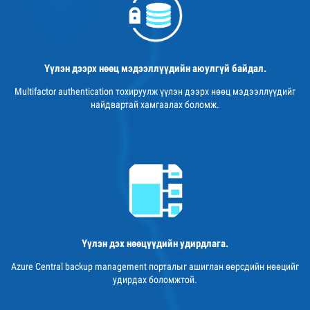
Үүлэн дээрх нөөц мэдээллүүдийн аюулгүй байдал.
Multifactor authentication тохируулж үүлэн дээрх нөөц мэдээллүүдийг
найдвартай хамгаалах боломж.
Үүлэн дэх нөөцүүдийн удирдлага.
Azure Central backup management порталыг ашиглан өөрсдийн нөөцийг
удирдах боломжтой.