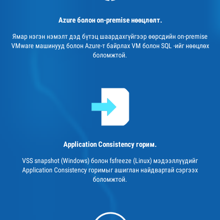
Azure болон on-premise нөөцлөлт.
Ямар нэгэн нэмэлт дэд бүтэц шаардахгүйгээр өөрсдийн on-premise
VMware машинууд болон Azure-т байрлах VM болон SQL -ийг нөөцлөх
боломжтой.
Application Consistency горим.
VSS snapshot (Windows) болон fsfreeze (Linux) мэдээллүүдийг
Application Consistency горимыг ашиглан найдвартай сэргээх
боломжтой.