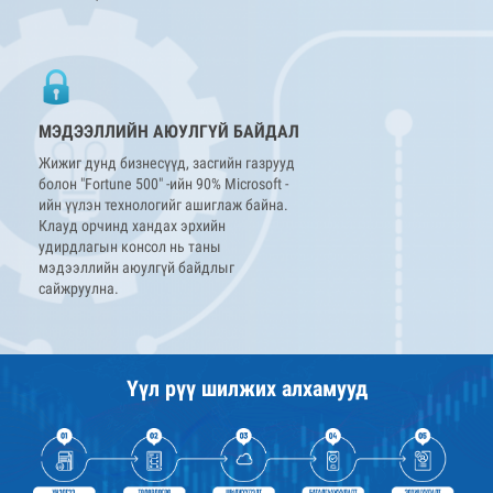
МЭДЭЭЛЛИЙН АЮУЛГҮЙ БАЙДАЛ
Жижиг дунд бизнесүүд, засгийн газрууд
болон "Fortune 500" -ийн 90% Microsoft -
ийн үүлэн технологийг ашиглаж байна.
Клауд орчинд хандах эрхийн
удирдлагын консол нь таны
мэдээллийн аюулгүй байдлыг
сайжруулна.
Үүл рүү шилжих алхамууд