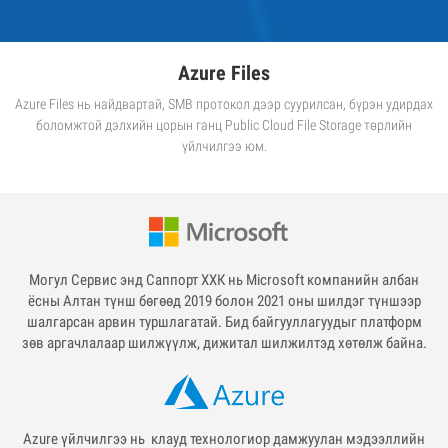
Azure Files
Azure Files нь найдвартай, SMB протокол дээр суурилсан, бүрэн удирдах
боломжтой дэлхийн цорын ганц Public Cloud File Storage төрлийн
үйлчилгээ юм.
Могул Сервис энд Саппорт ХХК нь Microsoft компанийн албан
ёсны Алтан түнш бөгөөд 2019 болон 2021 оны шилдэг түншээр
шалгарсан арвин туршлагатай. Бид байгууллагуудыг платформ
зөв аргачлалаар шилжүүлж, дижитал шилжилтэд хөтөлж байна.
Azure үйлчилгээ нь клауд технологиор дамжуулан мэдээллийн