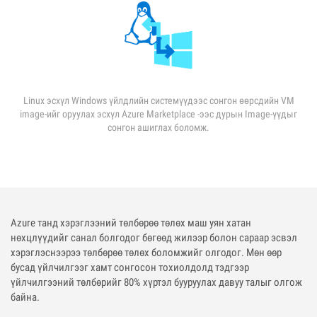
Linux эсхүл Windows үйлдлийн системүүдээс сонгон өөрсдийн VM
image-ийг оруулах эсхүл Azure Marketplace -ээс дурын Image-үүдыг
сонгон ашиглах боломж.
Azure танд хэрэглээний төлбөрөө төлөх маш уян хатан
нөхцлүүдийг санал болгодог бөгөөд жилээр болон сараар эсвэл
хэрэглэснээрээ төлбөрөө төлөх боломжийг олгодог. Мөн өөр
бусад үйлчилгээг хамт сонгосон тохиолдолд тэдгээр
үйлчилгээний төлбөрийг 80% хүртэл бууруулах давуу талыг олгож
байна.