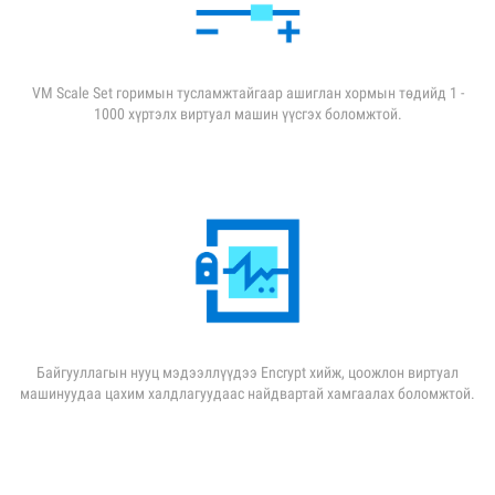
VM Scale Set горимын тусламжтайгаар ашиглан хормын төдийд 1 -
1000 хүртэлх виртуал машин үүсгэх боломжтой.
Байгууллагын нууц мэдээллүүдээ Encrypt хийж, цоожлон виртуал
машинуудаа цахим халдлагуудаас найдвартай хамгаалах боломжтой.