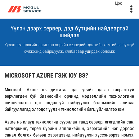
Үүлэн дээрх сервер, дэд бүтцийн найдвартай
шийдэл
Үүлэн технологийг ашиглан өөрийн серверийг дэлхийн хамгийн аюулгүй
сүлжээнд байршуулж, хялбараар удирдах боломж
MICROSOFT AZURE ГЭЖ ЮУ ВЭ?
Microsoft Azure нь дижитал цаг үеийг даган тасралтгүй
өөрчлөгдөн буй бизнесийн орчинд мэдээллийн технологийн
шинэчлэлтээ цаг алдалгүй нийцүүлэх боломжийг аливаа
байгууллагад олгодог үүлэн технологийн багц үйлчилгээ юм.
Azure нь клауд технологид суурилан танд сервер, өгөгдлийн сан,
нэтворкинг, төрөл бүрийн аппликэйшн, хэрэгслийг нэг дороос
санал болгох бөгөөд хэрэгцээнд нийцүүлэн хүссэнээрээ нэмэх,