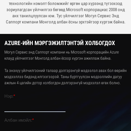
технологийн нэмэлт боломжийг өргөн цар хүрээнд түгээхээд
зориулагдсан үйлчилгээ бөгөөд Microsoft корпорациас 2008 онд
анх танилцлуулсан юм. Тус үйлчилгээг Могул Сервис Энд
Саппорт компани Монголд албан ёсны эрхтэйгээр хүргэж байна.
AZURE-ИЙН МЭРГЭЖИЛТЭНТЭЙ ХОЛБОГДОХ
Могул Сервис энд Саппорт компани нь Microsoft корпорацийн Azure
клауд үйлчилгээг Монголд албан ёсоор хүргэн ажиллаж байна.
Та энэхүү үйлчилгээний талаар дэлгэрэнгүй мэдээлэл авах бол өөрийн
мэдээллээ бидэнд илгээгээрэй. Таны бүртгүүлсэн мэдээллийн дагуу
ажлын 4 цагийн дотор холбогдон дэлгэрэнгүй мэдээлэл өгөх болно.