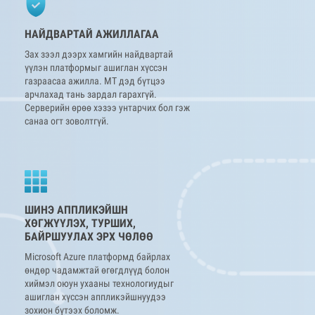
НАЙДВАРТАЙ АЖИЛЛАГАА
Зах зээл дээрх хамгийн найдвартай
үүлэн платформыг ашиглан хүссэн
газраасаа ажилла. МТ дэд бүтцээ
арчлахад тань зардал гарахгүй.
Серверийн өрөө хэзээ унтарчих бол гэж
санаа огт зоволтгүй.
ШИНЭ АППЛИКЭЙШН
ХӨГЖҮҮЛЭХ, ТУРШИХ,
БАЙРШУУЛАХ ЭРХ ЧӨЛӨӨ
Microsoft Azure платформд байрлах
өндөр чадамжтай өгөгдлүүд болон
хиймэл оюун ухааны технологиудыг
ашиглан хүссэн аппликэйшнуудээ
зохион бүтээх боломж.