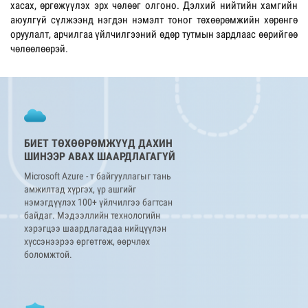
хасах, өргөжүүлэх эрх чөлөөг олгоно. Дэлхий нийтийн хамгийн
аюулгүй сүлжээнд нэгдэн нэмэлт тоног төхөөрөмжийн хөрөнгө
оруулалт, арчилгаа үйлчилгээний өдөр тутмын зардлаас өөрийгөө
чөлөөлөөрэй.
БИЕТ ТӨХӨӨРӨМЖҮҮД ДАХИН
ШИНЭЭР АВАХ ШААРДЛАГАГҮЙ
Microsoft Azure - т байгууллагыг тань
амжилтад хүргэх, үр ашгийг
нэмэгдүүлэх 100+ үйлчилгээ багтсан
байдаг. Мэдээллийн технологийн
хэрэгцээ шаардлагадаа нийцүүлэн
хүссэнээрээ өргөтгөж, өөрчлөх
боломжтой.