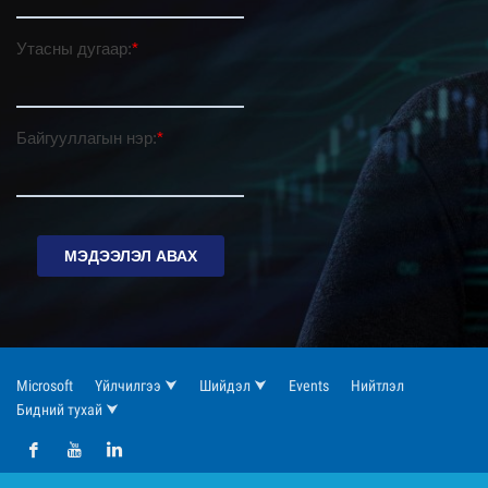
Microsoft
Үйлчилгээ ⮟
Шийдэл ⮟
Events
Нийтлэл
Бидний тухай ⮟