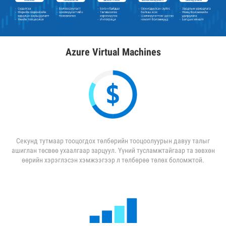
Azure Virtual Machines
Секунд тутмаар тооцогдох төлбөрийн тооцоолуурын давуу талыг
ашиглан төсвөө ухаалгаар зарцуул. Үүний тусламжтайгаар та зөвхөн
өөрийн хэрэглэсэн хэмжээгээр л төлбөрөө төлөх боломжтой.