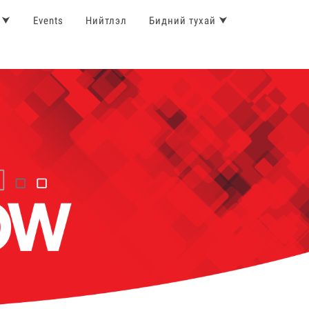
 ⮟
Events
Нийтлэл
Бидний тухай ⮟