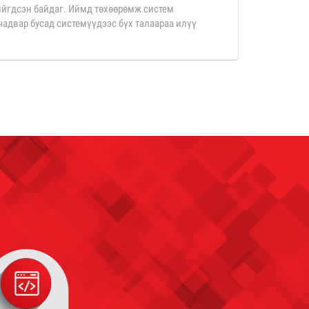
йгдсэн байдаг. Иймд төхөөрөмж систем
адвар бусад системүүдээс бүх талаараа илүү