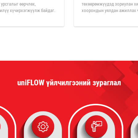
 урсгалыг өөрчлөх,
төхөөрөмжүүдэд зориулан хи
илүү хүчирхэгжүүлж байдаг.
хоорондын уялдан ажиллах ч
байдаг.