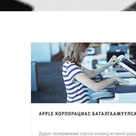
APPLE КОРПОРАЦИАС БАТАЛГААЖУУЛСА
Дурын төхөөрөмжөөс хэвлэх команд өгсөний дара