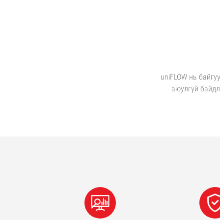
uniFLOW нь байгу
аюулгүй байдл