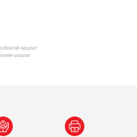
холбоотой нууцлал
лэлийн ухаалаг