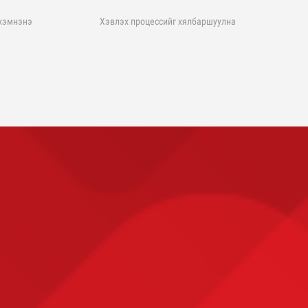
хэмнэнэ
Хэвлэх процессийг хялбаршуулна