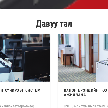
Давуу тал
Н ХҮЧИРХЭГ СИСТЕМ
КАНОН БРЭНДИЙН ТӨ
АЖИЛЛАНА
а хэвлэх төхөөрөмжөөр
uniFLOW систем нь NT-WARE 