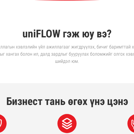
uniFLOW гэж юу вэ?
уллагын хэвлэлийн үйл ажиллагааг жигдрүүлэх, бичиг баримттай 
ыг хангах болон ил, далд зардлыг бууруулах боломжийг олгох хэв
шийдэл юм.
Бизнест тань өгөх үнэ цэнэ