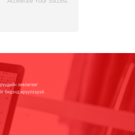
рүүдийн зөвлөгөөг
йг бидэнд ирүүлээрэй.