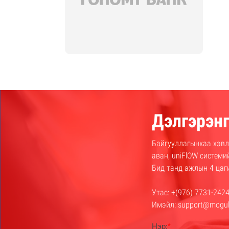
Дэлгэрэнг
Байгууллагынхаа хэвл
аван, uniFlOW систем
Бид танд ажлын 4 цаг
Утас: +(976) 7731-242
Имэйл: support@mogu