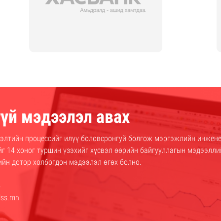
үй мэдээлэл авах
элтийн процессийг илүү боловсронгуй болгож мэргэжлийн инжене
ийг 14 хоног туршин үзэхийг хүсвэл өөрийн байгууллагын мэдээлли
ийн дотор холбогдон мэдээлэл өгөх болно.
4
lss.mn