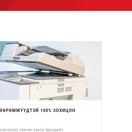
ХӨӨРӨМЖҮҮДТЭЙ 100% ЗОХИЦОН
компаниас зөвхөн канон брэндийн