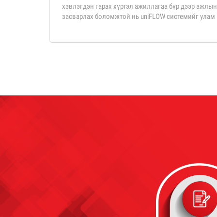
хэвлэгдэн гарах хүртэл ажиллагаа бүр дээр ажлын
засварлах боломжтой нь uniFLOW системийг улам 