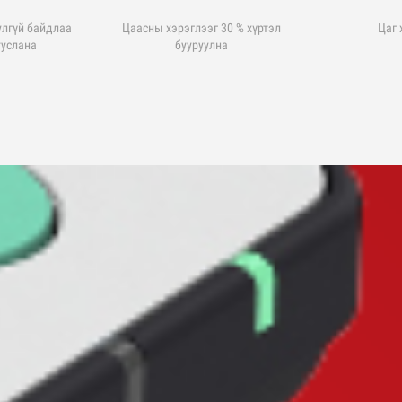
лгүй байдлаа
Цаасны хэрэглээг 30 % хүртэл
Цаг 
туслана
бууруулна