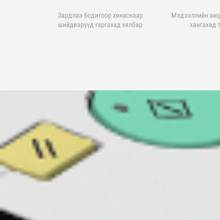
Зардлаа бодитоор хянаснаар
Мэдээллийн аюу
шийдвэрүүд гаргахад хялбар
хангахад 