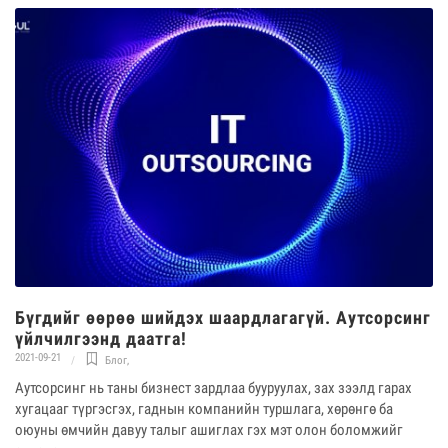
Бүгдийг өөрөө шийдэх шаардлагагүй. Аутсорсинг
үйлчилгээнд даатга!
2021-09-21
Блог
,
Аутсорсинг нь таны бизнест зардлаа бууруулах, зах зээлд гарах
хугацааг түргэсгэх, гаднын компанийн туршлага, хөрөнгө ба
оюуны өмчийн давуу талыг ашиглах гэx мэт олон боломжийг