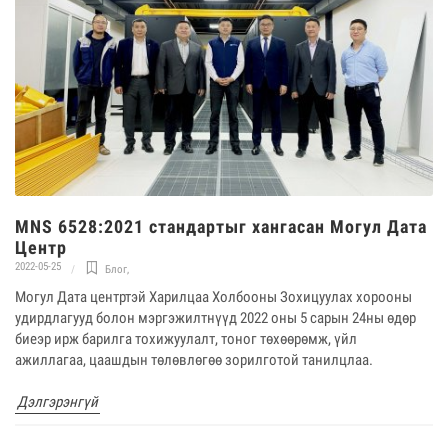
MNS 6528:2021 стандартыг хангасан Могул Дата
Центр
2022-05-25
Блог
,
Могул Дата центртэй Харилцаа Холбооны Зохицуулах хорооны
удирдлагууд болон мэргэжилтнүүд 2022 оны 5 сарын 24ны өдөр
биеэр ирж барилга тохижуулалт, тоног төхөөрөмж, үйл
ажиллагаа, цаашдын төлөвлөгөө зорилготой танилцлаа.
Дэлгэрэнгүй