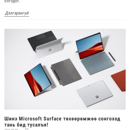
олгодог.
Дэлгэрэнгүй
Шинэ Microsoft Surface төxөөрөмжөө сонгоход
тань бид тусалъя!