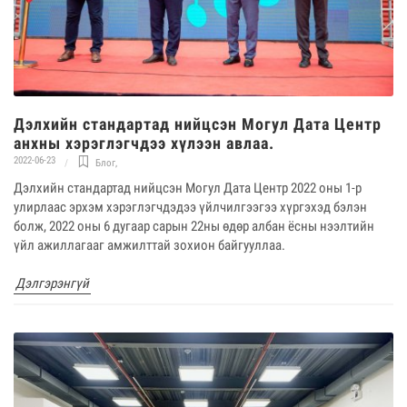
Дэлхийн стандартад нийцсэн Могул Дата Центр
анхны хэрэглэгчдээ хүлээн авлаа.
2022-06-23
Блог
,
Дэлхийн стандартад нийцсэн Могул Дата Центр 2022 оны 1-р
улирлаас эрхэм хэрэглэгчдэдээ үйлчилгээгээ хүргэхэд бэлэн
болж, 2022 оны 6 дугаар сарын 22ны өдөр албан ёсны нээлтийн
үйл ажиллагааг амжилттай зохион байгууллаа.
Дэлгэрэнгүй