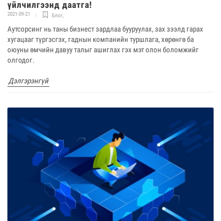
үйлчилгээнд даатга!
2021-09-21
Блог
,
Аутсорсинг нь таны бизнест зардлаа бууруулах, зах зээлд гарах
хугацааг түргэсгэх, гаднын компанийн туршлага, хөрөнгө ба
оюуны өмчийн давуу талыг ашиглах гэx мэт олон боломжийг
олгодог.
Дэлгэрэнгүй