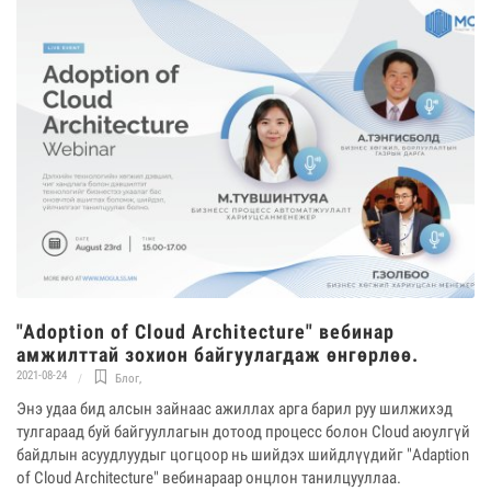
"Adoption of Cloud Architecture" вебинар
амжилттай зохион байгуулагдаж өнгөрлөө.
2021-08-24
Блог
,
Энэ удаа бид алсын зайнаас ажиллах арга барил руу шилжихэд
тулгараад буй байгууллагын дотоод процесс болон Cloud аюулгүй
байдлын асуудлуудыг цогцоор нь шийдэх шийдлүүдийг "Adaption
of Cloud Architecture" вебинараар онцлон танилцууллаа.