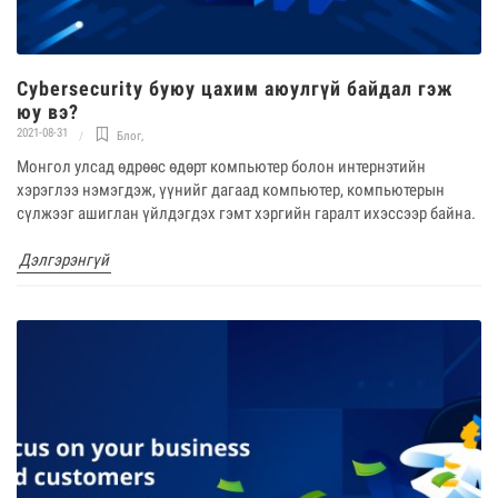
Cybersecurity буюу цахим аюулгүй байдал гэж
юу вэ?
2021-08-31
Блог
,
Монгол улсад өдрөөс өдөрт компьютер болон интернэтийн
хэрэглээ нэмэгдэж, үүнийг дагаад компьютер, компьютерын
сүлжээг ашиглан үйлдэгдэх гэмт хэргийн гаралт ихэссээр байна.
Дэлгэрэнгүй