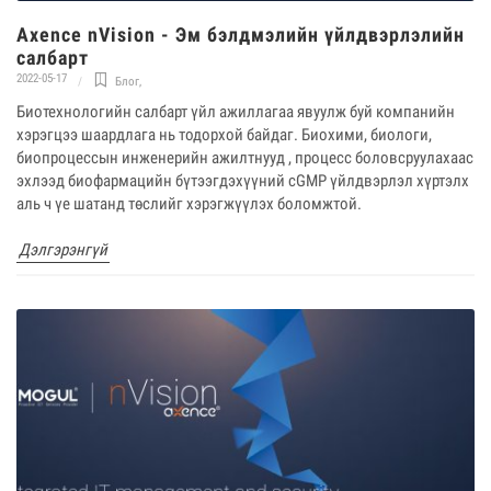
Axence nVision - Эм бэлдмэлийн үйлдвэрлэлийн
салбарт
2022-05-17
Блог
,
Биотехнологийн салбарт үйл ажиллагаа явуулж буй компанийн
хэрэгцээ шаардлага нь тодорхой байдаг. Биохими, биологи,
биопроцессын инженерийн ажилтнууд , процесс боловсруулахаас
эхлээд биофармацийн бүтээгдэхүүний cGMP үйлдвэрлэл хүртэлх
аль ч үе шатанд төслийг хэрэгжүүлэх боломжтой.
Дэлгэрэнгүй