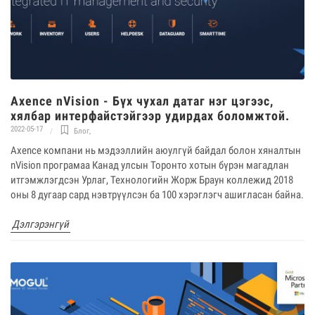
Axence nVision - Бүх чухал датаг нэг цэгээс,
хялбар интерфайстэйгээр удирдах боломжтой.
2022-05-17
Блог
,
Axence компани нь мэдээллийн аюулгүй байдал болон хяналтын
nVision програмаа Канад улсын Торонто хотын бүрэн магадлан
итгэмжлэгдсэн Урлаг, Технологийн Жорж Браун коллежид 2018
оны 8 дугаар сард нэвтрүүлсэн ба 100 хэрэглэгч ашигласан байна.
Дэлгэрэнгүй