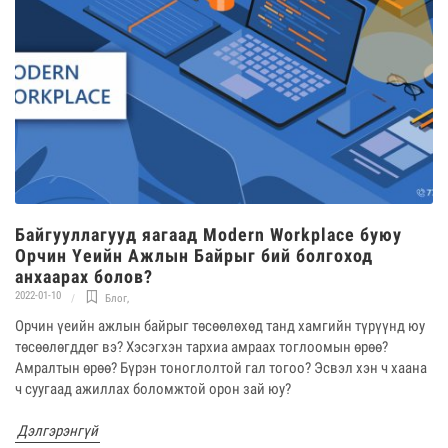
Байгууллагууд яагаад Modern Workplace буюу
Орчин Үеийн Ажлын Байрыг бий болгоход
анхаарах болов?
2022-01-10
Блог
,
Орчин үеийн ажлын байрыг төсөөлөхөд танд хамгийн түрүүнд юу
төсөөлөгддөг вэ? Хэсэгхэн тархиа амраах тоглоомын өрөө?
Амралтын өрөө? Бүрэн тоноглолтой гал тогоо? Эсвэл хэн ч хаана
ч суугаад ажиллах боломжтой орон зай юу?
Дэлгэрэнгүй