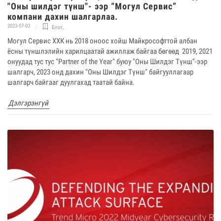
"Оны шилдэг түнш"- ээр “Могул Сервис”
компани дахин шалгарлаа.
2023-07-03
Блог
,
Могул Сервис ХХК нь 2018 оноос хойш Майкрософттой албан
ёсны түншлэлийн харилцаатай ажиллаж байгаа бөгөөд 2019, 2021
онуудад тус тус "Partner of the Year" буюу "Оны Шилдэг Түнш"-ээр
шалгарч, 2023 онд дахин "Оны Шилдэг Түнш" байгууллагаар
шалгарч байгааг дуулгахад таатай байна.
Дэлгэрэнгүй