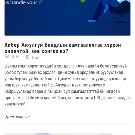
Кибер Аюулгүй Байдлын хамгаалалтаа хэрхэн
оновчтой, зөв сонгох вэ?
2021-08-26
Блог
,
Цахим гэмт хэрэгтнүүдийн халдлага илүү нарийн боловсронгуй
болох тусам бизнес эрхлэгчдийн хувьд эрсдэлийг бууруулахад
улам бүр хэцүү болж байна. Цахим гэмт хэрэгтнүүдэд сүлжээнд
нэвтрэх, хамгаалалттай файлуудыг нээх, ransomware
байршуулахад ердөө л ганцхан сул хамгаалалттай бичигдсэн
програм, update хийгдээгүй байх, эсвэл хортой URL, файл байхад л
хангалттай.
Дэлгэрэнгүй