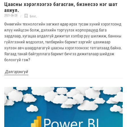
Цаасны хэрэглээгээ багасган, бизнесээ нэг шат
ахиул.
2021-06-28
Блог
,
Өнөөгийн технологийн хөгжил өдөр ирэх тусам хүний хэрэглээнд
илүү нийцсэн болж, дэлхийн тэргүүлэх корпорацууд бага
зардлаар, хугацаа алдалгүй дижитал хэлбэр рүү шилжиж, банкны
гүйлгээний мэдээлэл, төлбөрийн баримт зэргийг цахимаар
хүлээн авч шаардлагагүй цаасны хэрэглээнээс татгалзаад байна.
Яагаад танай байгууллага баримт бичгээ дижиталаар шийдэж
болохгүй гэж?
Дэлгэрэнгүй