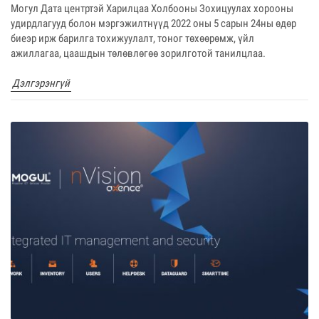
Могул Дата центртэй Харилцаа Холбооны Зохицуулах хорооны
удирдлагууд болон мэргэжилтнүүд 2022 оны 5 сарын 24ны өдөр
биеэр ирж барилга тохижуулалт, тоног төхөөрөмж, үйл
ажиллагаа, цаашдын төлөвлөгөө зорилготой танилцлаа.
Дэлгэрэнгүй