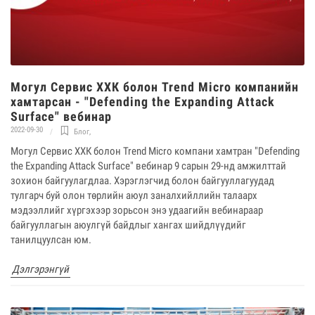
Могул Сервис ХХК болон Trend Micro компанийн
хамтарсан - "Defending the Expanding Attack
Surface" вебинар
2022-09-30
Блог
,
Могул Сервис ХХК болон Trend Micro компани хамтран "Defending
the Expanding Attack Surface" вебинар 9 сарын 29-нд амжилттай
зохион байгуулагдлаа. Хэрэглэгчид болон байгууллагуудад
тулгарч буй олон төрлийн аюул заналхийллийн талаарх
мэдээллийг хүргэхээр зорьсон энэ удаагийн вебинараар
байгууллагын аюулгүй байдлыг хангах шийдлүүдийг
танилцуулсан юм.
Дэлгэрэнгүй