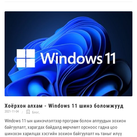
Хоёрхон алхам - Windows 11 шинэ боломжууд
2021-11-04
Блог
,
Windows 11-ын шинэчлэлтээр програм болон аппуудын зохион
байгуулалт, харагдах байдалд өөрчлөлт орсноос гадна цоо
шинэхэн харилцах хэсгийн зохион байгуулалт нь таныг илүү