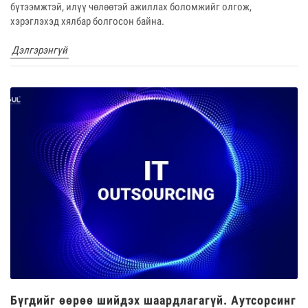
бүтээмжтэй, илүү чөлөөтэй ажиллах боломжийг олгож,
хэрэглэхэд хялбар болгосон байна.
Дэлгэрэнгүй
Бүгдийг өөрөө шийдэх шаардлагагүй. Аутсорсинг