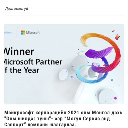
Дэлгэрэнгүй
Майкрософт корпорацийн 2021 оны Монгол дахь
"Оны шилдэг түнш"- ээр “Могул Сервис энд
Саппорт” компани шалгарлаа.