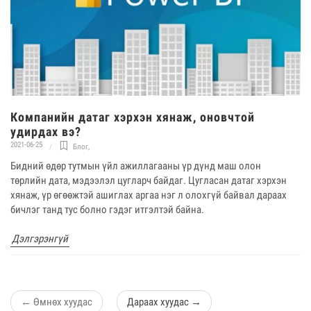
Компанийн датаг хэрхэн хянаж, оновчтой
удирдах вэ?
2021-06-25
Блог
,
Бидний өдөр тутмын үйл ажиллагааны үр дүнд маш олон
төрлийн дата, мэдээлэл цугларч байдаг. Цугласан датаг хэрхэн
хянаж, үр өгөөжтэй ашиглах аргаа нэг л олохгүй байвал дараах
бичлэг танд тус болно гэдэг итгэлтэй байна.
Дэлгэрэнгүй
←
Өмнөх хуудас
Дараах хуудас
→