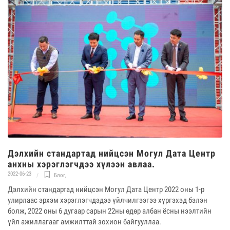
Дэлхийн стандартад нийцсэн Могул Дата Центр
анхны хэрэглэгчдээ хүлээн авлаа.
2022-06-23
Блог
,
Дэлхийн стандартад нийцсэн Могул Дата Центр 2022 оны 1-р
улирлаас эрхэм хэрэглэгчдэдээ үйлчилгээгээ хүргэхэд бэлэн
болж, 2022 оны 6 дугаар сарын 22ны өдөр албан ёсны нээлтийн
үйл ажиллагааг амжилттай зохион байгууллаа.