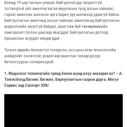
Ковид-19 цар тахлын улмаас байгууллагууд тасралтгүй,
тогтвортой үйл ажиллагаагаа явуулахын тулд алсын зайнаас,
гэрээс ажиллах шинэхэн арга барил руу шилжээд удаагүй байна.
Байгууллагын ажилчид алсын зайнаас ажиллахад байгууллагын
мэдээллийн аюулгүй байдал, ашиглаж буй төхөөрөмжийн
хамгаалалт болон цаасаар явагддаг байгууллагын дотоод
процессын асуудал хөндөгддөг.
Тэгвэл өөрийн бизнестээ тохирсон, үнэ цэнэ өгөх технологийн
шийдлийг оновчтой, ухаалгаар ашиглах талаар доорх
бичлэгүүдээс сонирхоорой.
1. Мэдээлэл технологийн тренд болон юунд илүү анхаарах вэ?​ – А.
Тэнгисболд/Бизнес Хөгжил, Борлуулалтын газрын дарга, Могул
Сервис энд Саппорт ХХК/