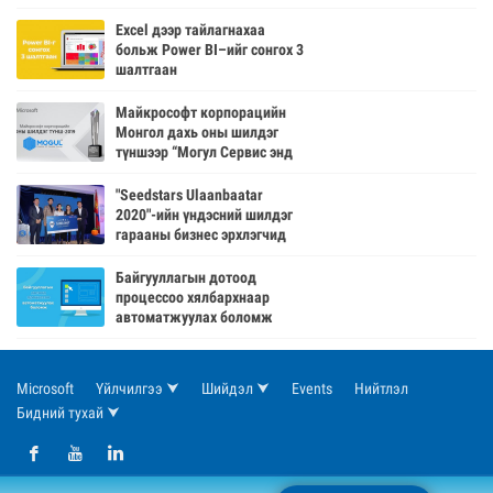
Excel дээр тайлагнахаа
больж Power BI–ийг сонгох 3
шалтгаан
Майкрософт корпорацийн
Монгол дахь оны шилдэг
түншээр “Могул Сервис энд
Саппорт” компани
шалгарлаа
"Seedstars Ulaanbaatar
2020"-ийн үндэсний шилдэг
гарааны бизнес эрхлэгчид
шалгарлаа
Байгууллагын дотоод
процессоо хялбархнаар
автоматжуулах боломж
Microsoft
Үйлчилгээ ⮟
Шийдэл ⮟
Events
Нийтлэл
Бидний тухай ⮟