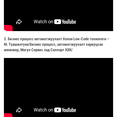
2. Бизнес процесс автоматжуулалт болон Low-Code технологи –
М. Түвшинтуяа/Бизнес процесс, автоматжуулалт хариуцсан
менежер, Могул Сервис энд Саппорт ХХК/