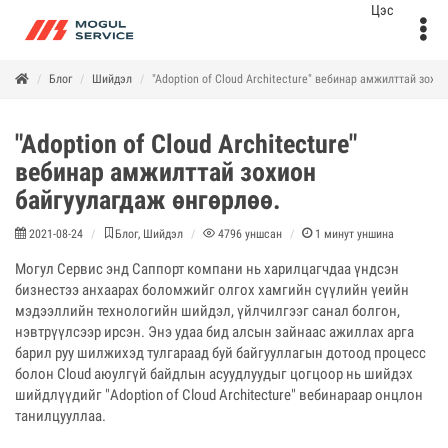
Блог
Шийдэл
"Adoption of Cloud Architecture" вебинар амжилттай зохи
"Adoption of Cloud Architecture"
вебинар амжилттай зохион
байгуулагдаж өнгөрлөө.
2021-08-24
Блог, Шийдэл
4796
уншсан
1
минут уншина
Могул Сервис энд Саппорт компани нь харилцагчдаа үндсэн
бизнестээ анхаарах боломжийг олгох хамгийн сүүлийн үеийн
мэдээллийн технологийн шийдэл, үйлчилгээг санал болгон,
нэвтрүүлсээр ирсэн. Энэ удаа бид алсын зайнаас ажиллах арга
барил руу шилжихэд тулгараад буй байгууллагын дотоод процесс
болон Cloud аюулгүй байдлын асуудлуудыг цогцоор нь шийдэх
шийдлүүдийг "Adoption of Cloud Architecture" вебинараар онцлон
танилцууллаа.