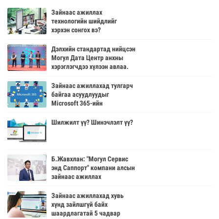
Зайнаас ажиллах
технологийн шийдлийг
хэрхэн сонгох вэ?
Дэлхийн стандартад нийцсэн
Могул Дата Центр анхны
хэрэглэгчдээ хүлээн авлаа.
Зайнаас ажиллахад тулгарч
байгаа асуудлуудыг
Microsoft 365-ийн
тусламжтайгаар хэрхэн
шийдэх вэ?
Шилжилт үү? Шинэчлэлт үү?
Б.Жавхлан: "Могул Сервис
энд Саппорт" компани алсын
зайнаас ажиллах
технологийн шийдлийг
нийлүүлж байна
Зайнаас ажиллахад хувь
хүнд зайлшгүй байх
шаардлагатай 5 чадвар