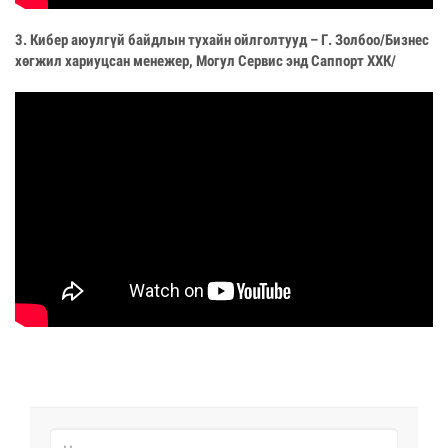
3. Кибер аюулгүй байдлын тухайн ойлголтууд – Г. Золбоо/Бизнес
хөгжил хариуцсан менежер, Могул Сервис энд Саппорт ХХК/