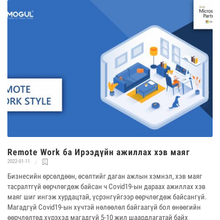
Remote Work ба Ирээдүйн ажиллах хэв маяг
2022-01-11
Бизнесийн өрсөлдөөн, өсөлтийг даган ажлын хэмнэл, хэв маяг
тасралтгүй өөрчлөгдөж байсан ч Covid19-ын дараах ажиллах хэв
маяг шиг ингэж хурдацтай, үсрэнгүйгээр өөрчлөгдөж байсангүй.
Магадгүй Covid19-ын хүчтэй нөлөөлөл байгаагүй бол өнөөгийн
өөрчлөлтөд хүрэхэд магадгүй 5-10 жил шаардлагатай байх