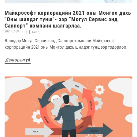
Майкрософт корпорацийн 2021 оны Монгол дахь
"Оны шилдэг түнш"- ээр “Могул Сервис энд
Саппорт” компани шалгарлаа.
2021-07-09
Блог
,
Өнөөдөр Могул Сервис энд Саппорт компани Майкрософт
корпорацийн 2021 оны Монгол дахь шилдэг түншээр тодорлоо.
Дэлгэрэнгүй