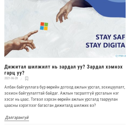
Дижитал шилжилт нь зардал уу? Зардал хэмнэх
гарц уу?
2021-06-28
Албан байгууллага бүр өөрийн дотоод ажлын урсгал, зохицуулалт,
зохион байгуулалттай байдаг. Ажлын тасралтгүй урсгалын нэг
хэсэг нь цаас. Тэгвэл хэрхэн өөрийн ажлын урсгалд тааруулан
цаасны хэрэглээг багасган дижиталд шилжих вэ?
Дэлгэрэнгүй