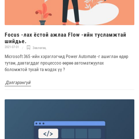
Focus -лах ёстой ажлаа Flow -ийн тусламжтай
шийдье.
2021-07-01
Зөвлөгөө
,
Microsoft 365 -ийн хэрэглэгчид Power Automate -г ашиглан өдөр
тутам, давтагддаг процессоо өөрөө автоматжуулах
боломжтой тухай та мэдэх үү ?
Дэлгэрэнгүй