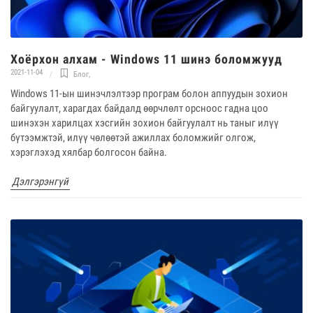
Хоёрхон алхам - Windows 11 шинэ боломжууд
2021-11-04
Блог
,
Windows 11-ын шинэчлэлтээр програм болон аппуудын зохион
байгуулалт, харагдах байдалд өөрчлөлт орсноос гадна цоо
шинэхэн харилцах хэсгийн зохион байгуулалт нь таныг илүү
бүтээмжтэй, илүү чөлөөтэй ажиллах боломжийг олгож,
хэрэглэхэд хялбар болгосон байна.
Дэлгэрэнгүй