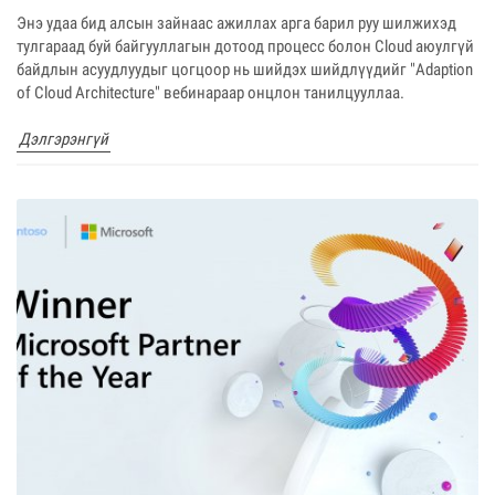
Энэ удаа бид алсын зайнаас ажиллах арга барил руу шилжихэд
тулгараад буй байгууллагын дотоод процесс болон Cloud аюулгүй
байдлын асуудлуудыг цогцоор нь шийдэх шийдлүүдийг "Adaption
of Cloud Architecture" вебинараар онцлон танилцууллаа.
Дэлгэрэнгүй