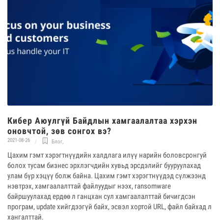
Кибер Аюулгүй Байдлын хамгаалалтаа хэрхэн
оновчтой, зөв сонгох вэ?
2021-08-26
Блог
,
Цахим гэмт хэрэгтнүүдийн халдлага илүү нарийн боловсронгуй
болох тусам бизнес эрхлэгчдийн хувьд эрсдэлийг бууруулахад
улам бүр хэцүү болж байна. Цахим гэмт хэрэгтнүүдэд сүлжээнд
нэвтрэх, хамгаалалттай файлуудыг нээх, ransomware
байршуулахад ердөө л ганцхан сул хамгаалалттай бичигдсэн
програм, update хийгдээгүй байх, эсвэл хортой URL, файл байхад л
хангалттай.