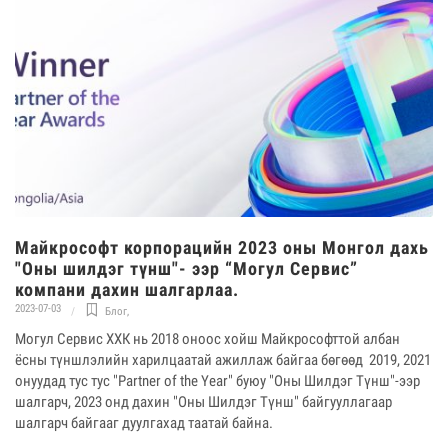
Майкрософт корпорацийн 2023 оны Монгол дахь
"Оны шилдэг түнш"- ээр “Могул Сервис”
компани дахин шалгарлаа.
2023-07-03
Блог
,
Могул Сервис ХХК нь 2018 оноос хойш Майкрософттой албан
ёсны түншлэлийн харилцаатай ажиллаж байгаа бөгөөд 2019, 2021
онуудад тус тус "Partner of the Year" буюу "Оны Шилдэг Түнш"-ээр
шалгарч, 2023 онд дахин "Оны Шилдэг Түнш" байгууллагаар
шалгарч байгааг дуулгахад таатай байна.