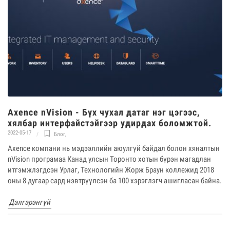
Axence nVision - Бүх чухал датаг нэг цэгээс,
хялбар интерфайстэйгээр удирдах боломжтой.
2022-05-17
Блог
,
Axence компани нь мэдээллийн аюулгүй байдал болон хяналтын
nVision програмаа Канад улсын Торонто хотын бүрэн магадлан
итгэмжлэгдсэн Урлаг, Технологийн Жорж Браун коллежид 2018
оны 8 дугаар сард нэвтрүүлсэн ба 100 хэрэглэгч ашигласан байна.
Дэлгэрэнгүй