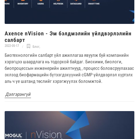
Axence nVision - Эм бэлдмэлийн үйлдвэрлэлийн
салбарт
2022-05-17
Блог
,
Биотехнологийн салбарт үйл ажиллагаа явуулж буй компанийн
хэрэгцээ шаардлага нь тодорхой байдаг. Биохими, биологи,
биопроцессын инженерийн ажилтнууд , процесс боловсруулахаас
эхлээд биофармацийн бүтээгдэхүүний cGMP үйлдвэрлэл хүртэлх
аль ч үе шатанд төслийг хэрэгжүүлэх боломжтой.
Дэлгэрэнгүй