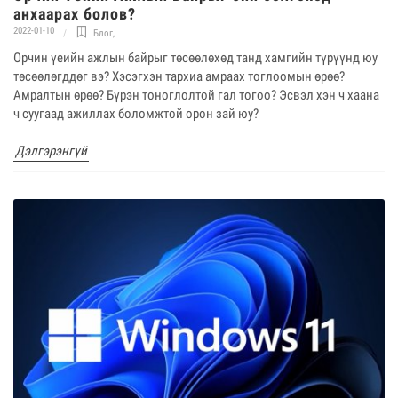
анхаарах болов?
2022-01-10
Блог
,
Орчин үеийн ажлын байрыг төсөөлөхөд танд хамгийн түрүүнд юу
төсөөлөгддөг вэ? Хэсэгхэн тархиа амраах тоглоомын өрөө?
Амралтын өрөө? Бүрэн тоноглолтой гал тогоо? Эсвэл хэн ч хаана
ч суугаад ажиллах боломжтой орон зай юу?
Дэлгэрэнгүй