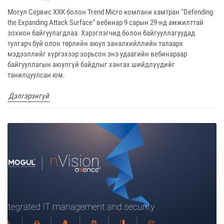
Могул Сервис ХХК болон Trend Micro компани хамтран "Defending
the Expanding Attack Surface" вебинар 9 сарын 29-нд амжилттай
зохион байгуулагдлаа. Хэрэглэгчид болон байгууллагуудад
тулгарч буй олон төрлийн аюул заналхийллийн талаарх
мэдээллийг хүргэхээр зорьсон энэ удаагийн вебинараар
байгууллагын аюулгүй байдлыг хангах шийдлүүдийг
танилцуулсан юм.
Дэлгэрэнгүй