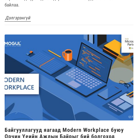
байлаа.
Дэлгэрэнгүй
Байгууллагууд яагаад Modern Workplace буюу
Орчин Үеийн Ажлын Байрыг бий болгоход