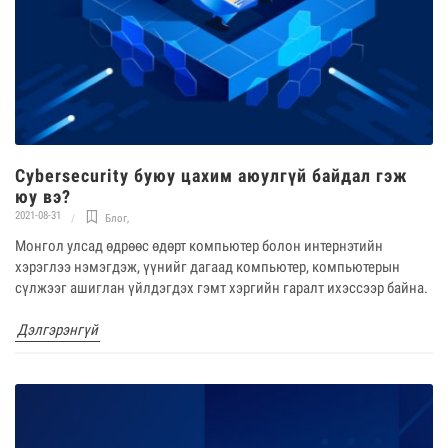
Cybersecurity буюу цахим аюулгүй байдал гэж
юу вэ?
2021-08-31
Блог
,
Монгол улсад өдрөөс өдөрт компьютер болон интернэтийн
хэрэглээ нэмэгдэж, үүнийг дагаад компьютер, компьютерын
сүлжээг ашиглан үйлдэгдэх гэмт хэргийн гаралт ихэссээр байна.
Дэлгэрэнгүй