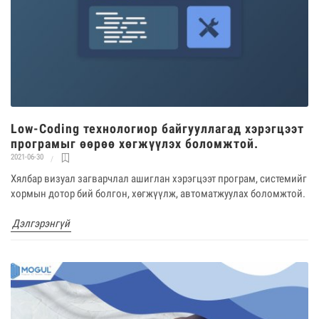
Low-Coding технологиор байгууллагад хэрэгцээт
програмыг өөрөө хөгжүүлэх боломжтой.
2021-06-30
Хялбар визуал загварчлал ашиглан хэрэгцээт програм, системийг
хормын дотор бий болгон, хөгжүүлж, автоматжуулах боломжтой.
Дэлгэрэнгүй