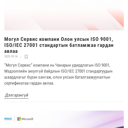
Могул Сервис компани Олон улсын ISO 9001,
ISO/IEC 27001 стандартын батламжаа гардан
авлаа
2025-10-16
“Могул Сервис” компани нь Чанарын удирдлагын ISO 9001,
Мэдээллийн аюулгүй байдлын ISO/IEC 27001 стандартуудын
шаардлагыг бүрэн хангаж, олон улсын баталгаажуулалтын
сертификатаа гардан авлаа.
Дэлгэрэнгүй