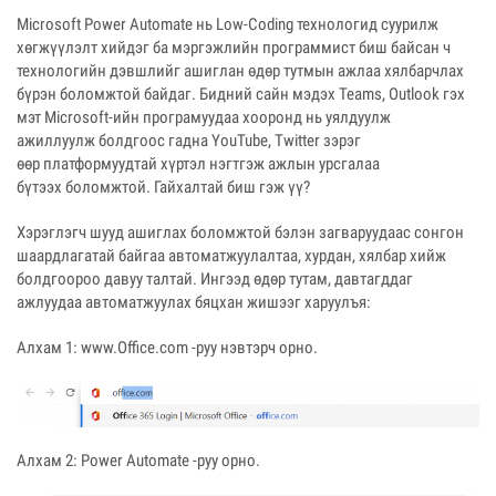
Microsoft Power Automate нь Low-Coding технологид суурилж
хөгжүүлэлт хийдэг ба мэргэжлийн программист биш байсан ч
технологийн дэвшлийг ашиглан өдөр тутмын ажлаа хялбарчлах
бүрэн боломжтой байдаг. Бидний сайн мэдэх Teams, Outlook гэх
мэт Microsoft-ийн програмуудаа хооронд нь уялдуулж
ажиллуулж болдгоос гадна YouTube, Twitter зэрэг
өөр платформуудтай хүртэл нэгтгэж ажлын урсгалаа
бүтээх боломжтой. Гайхалтай биш гэж үү?
Хэрэглэгч шууд ашиглах боломжтой бэлэн загваруудаас сонгон
шаардлагатай байгаа автоматжуулалтаа, хурдан, хялбар хийж
болдгоороо давуу талтай. Ингээд өдөр тутам, давтагддаг
ажлуудаа автоматжуулах бяцхан жишээг харуулъя:
Алхам 1: www.Office.com -руу нэвтэрч орно.
Алхам 2: Power Automate -руу орно.