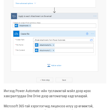
Ингээд Power Automate -ийн тусламжтай мэйл дээр ирэх
хавсралтуудаа One Drive дээр автоматаар хадгалаарай.
Microsoft 365-тай хэрэглэгчид лицензээ илүү үр өгөөжтэй,