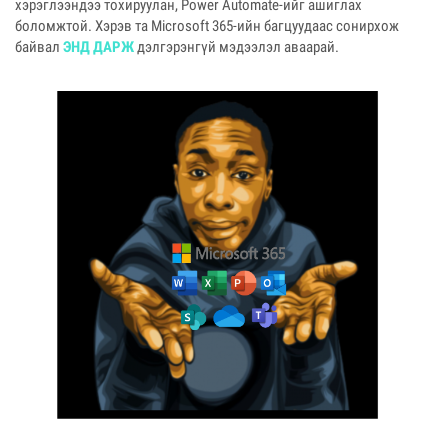
хэрэглээндээ тохируулан, Power Automate-ийг ашиглах
боломжтой. Хэрэв та Microsoft 365-ийн багцуудаас сонирхож
байвал
ЭНД ДАРЖ
дэлгэрэнгүй мэдээлэл аваарай.