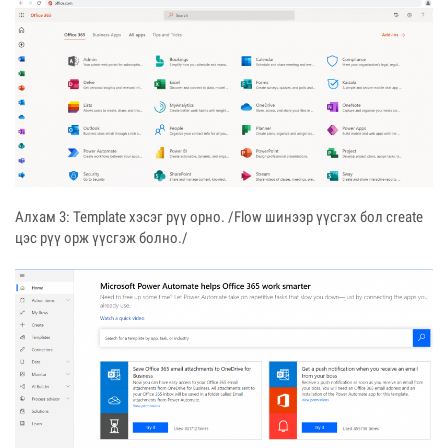
Алхам 3: Template хэсэг рүү орно. /Flow шинээр үүсгэх бол create
цэс рүү орж үүсгэж болно./