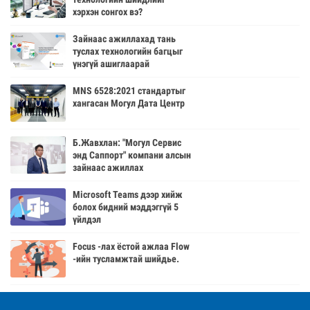
хэрхэн сонгох вэ?
Зайнаас ажиллахад тань
туслах технологийн багцыг
үнэгүй ашиглаарай
MNS 6528:2021 стандартыг
хангасан Могул Дата Центр
Б.Жавхлан: "Могул Сервис
энд Саппорт" компани алсын
зайнаас ажиллах
технологийн шийдлийг
нийлүүлж байна
Microsoft Teams дээр хийж
болох бидний мэддэггүй 5
үйлдэл
Focus -лах ёстой ажлаа Flow
-ийн тусламжтай шийдье.