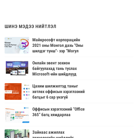
ШИНЭ МЭДЭЭ НИЙТЛЭЛ
Майкрософт корпорацийн
2021 оны Монгол дахь "Оны
шилдэг түнш"- ээр “Могул
Сервис энд Саппорт”
компани шалгарлаа.
Онлайн эвент зохион
байгуулахад тань туслах
Microsoft-ийн шийдлүүд
​​​​​​Цахим шилжилтэд таныг
хөтлөх оффисын хэрэглээний
багцыг 6 сар үнэгүй
ашиглаарай
Оффисын хэрэглээний “Office
365” багц хямдарлаа
Зайнаас ажиллах
технологийн шийдлийг