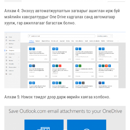
Алхам 4: Энэхүү автоматжуулалтын загварыг ашиглан ирж буй
мэйлийн хавсралтуудыг One Drive хадгалах санд автоматаар
хуулж, гар ажиллагааг багасгаж болно.
Алхам 5: Нэмэх тэмдэг дээр дарж өөрийн хаягаа холбоно.