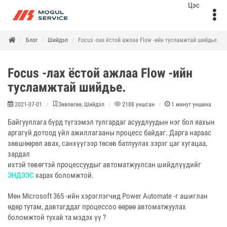
Блог
Шийдэл
Focus -лах ёстой ажлаа Flow -ийн тусламжтай шийдье.
Focus -лах ёстой ажлаа Flow -ийн
тусламжтай шийдье.
2021-07-01
Зөвлөгөө, Шийдэл
2188
уншсан
1
минут уншина
Байгууллага бүрд түгээмэл тулгардаг асуудлуудын нэг бол яахын
аргагүй дотоод үйл ажиллагааны процесс байдаг. Дарга нараас
зөвшөөрөл авах, санхүүгээр төсөв батлуулах зэрэг цаг хугацаа,
зардал
ихтэй төвөгтэй процессуудыг автоматжуулсан шийдлүүдийг
ЭНДЭЭС
харах боломжтой.
Мөн Microsoft 365 -ийн хэрэглэгчид Power Automate -г ашиглан
өдөр тутам, давтагддаг процессоо өөрөө автоматжуулах
боломжтой тухай та мэдэх үү ?