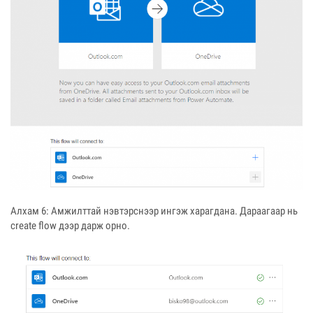
Алхам 6: Амжилттай нэвтэрснээр ингэж харагдана. Дараагаар нь
create flow дээр дарж орно.