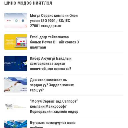
ШИНЭ МЭДЭЭ НИЙТЛЭЛ
Могул Сервис компани Олон
улсын ISO 9001, ISO/IEC
27001 стандартын
батламжаа гардан авлаа
Excel дээр тайлагнахаа
больж Power BI–ийг сонгох 3
шалтгаан
Кибер Аюулгүй Байдлын
хамгаалалтаа хэрхэн
оновчтой, зөв сонгох вэ?
Дижитал шилжилт нь
зардал уу? Зардал хэмнэх
гарц уу?
“Могул Сервис энд Саппорт”
компани Майкрософт
Корпорацийн хамгийн өндөр
түншлэлийн зэрэглэлийг
авлаа
Бүтээмж нэмэгдүүлэх шинэ
шийдэл