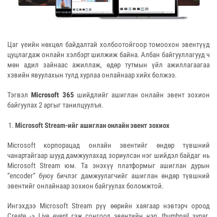
Цаг үеийн нөхцөл байдалтай холбоотойгоор томоохон эвентүүд
цуцлагдаж онлайн хэлбэрт шилжиж байна. Албан байгууллагууд ч
мөн адил зайнаас ажиллаж, өдөр тутмын үйл ажиллагаагаа
хэвийн явуулахын тулд хурлаа онлайнаар хийх болжээ.
Тэгвэл
Microsoft 365
шийдлийг ашиглан онлайн эвент зохион
байгуулах 2 аргыг танилцуулъя.
Microsoft Stream-ийг ашиглан онлайн эвент зохиох
Microsoft корпорацад онлайн эвентийг өндөр түвшний
чанартайгаар шууд дамжуулахад зориулсан нэг шийдэл байдаг нь
Microsoft Stream юм. Та энэхүү платформыг ашиглан дурын
“encoder” буюу бичлэг дамжуулагчийг ашиглан өндөр түвшний
эвентийг онлайнаар зохион байгуулах боломжтой.
Ингэхдээ Microsoft Stream рүү өөрийн хаягаар нэвтэрч ороод
Create -> Live event гэж сонгоод эвентийн нэр, thumbnail зураг,