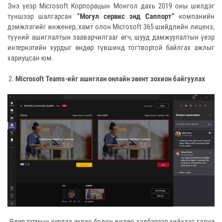
Энэ үеэр Microsoft Корпорацын Монгол дахь 2019 оны шилдэг
түншээр шалгарсан
“Могул сервис энд Саппорт”
компанийн
дэмжлэгийг инженер, хамт олон Microsoft 365 шийдлийн лиценз,
түүний ашиглалтын зааварчилгааг өгч, шууд дамжуулалтын үеэр
интернэтийн хурдыг өндөр түвшинд тогтвортой байлгах ажлыг
хариуцсан юм.
Microsoft Teams-ийг ашиглан онлайн эвент зохион байгуулах
Өдөр тутмын хурлаа аудио болон видео хэлбэрээр хийхээс гадна