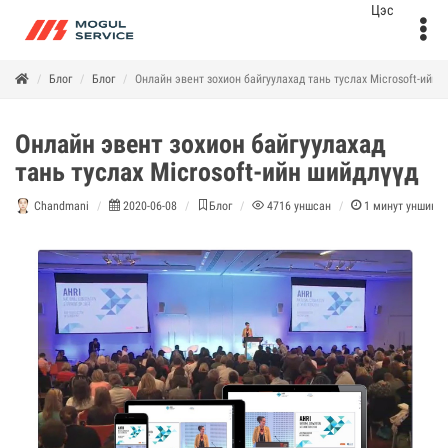
Блог
Блог
Онлайн эвент зохион байгуулахад тань туслах Microsoft-ийн 
Онлайн эвент зохион байгуулахад
тань туслах Microsoft-ийн шийдлүүд
Chandmani
2020-06-08
Блог
4716
уншсан
1
минут уншина