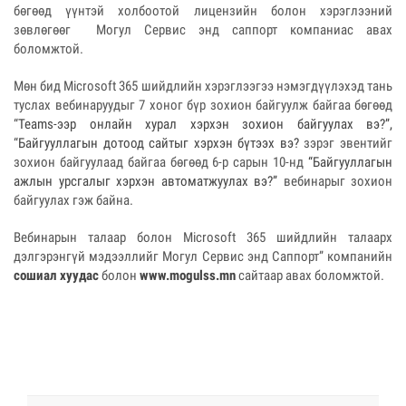
бөгөөд үүнтэй холбоотой лицензийн болон хэрэглээний
зөвлөгөөг Могул Сервис энд саппорт компаниас авах
боломжтой.
Мөн бид Microsoft 365 шийдлийн хэрэглээгээ нэмэгдүүлэхэд тань
туслах вебинаруудыг 7 хоног бүр зохион байгуулж байгаа бөгөөд
“
Teams-ээр онлайн хурал хэрхэн зохион байгуулах вэ?”,
“
Байгууллагын дотоод сайтыг хэрхэн бүтээх вэ?
зэрэг эвентийг
зохион байгуулаад байгаа бөгөөд 6-р сарын 10-нд
“Байгууллагын
ажлын урсгалыг хэрхэн автоматжуулах вэ?”
вебинарыг зохион
байгуулах гэж байна.
Вебинарын талаар болон Microsoft 365 шийдлийн талаарх
дэлгэрэнгүй мэдээллийг Могул Сервис энд Саппорт” компанийн
сошиал хуудас
болон
www.mogulss.mn
сайтаар авах боломжтой.