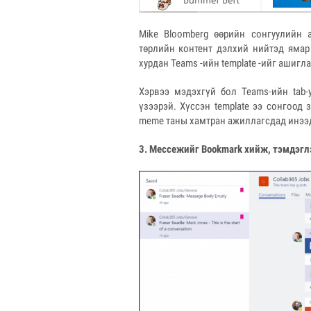
Mike Bloomberg өөрийн сонгуулийн 
төрлийн контент дэлхий нийтэд ямар
хурдан Teams -ийн template -ийг ашиг
Хэрвээ мэдэхгүй бол Teams-ийн tab-у
үзээрэй. Хүссэн template ээ сонгоод 
meme таны хамтран ажиллагсдад инээд
3. Мессежийг
Bookmark
хийж, тэмдэгл