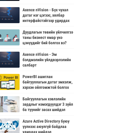
Axence nVision - Бүх чухал
датаг нэг цэгээс, хялбар
интерфайстэйгээр удирдах
боломжтой.
Дуудлагын төвийн үйлчилгээ
таны бизнест ямар үнэ
цэнүүдийг бий болгох вэ?
Axence nVision - Эм
бэлдмэлийн үйлдвэрлэлийн
салбарт
PowerBI ашиглан
байгууллагын датаг эмхэлж,
хэрхэн ойлгомжтой болгох
вэ?
Байгууллагын хэвлэлийн
зардлыг нэмэгдүүлдэг 3 зүйл
ба түүнийг засах шийдэл
Azure Active Directory буюу
үүлнээс аюулгүй байдлаа
удирдах шийдэл