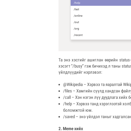
Та энэ хэсгийг ашиглан өөрийн statu
хэсэгт “/busy” гэж бичихэд л таны stat
үйлдлүүдийг нэрлэвэл:
@Wikipedia – Хэрвээ та яаралтай Wiki
/files – Хамгийн сүүлд хандсан фай
/call – Хэн нэгэн лүү дуудлага хийх
/help – Хэрвээ танд хэрэглээтэй хол
боломжтой юм.
/saved – энэ үйлдэл таныг хадгалса
2. Meme
хийх