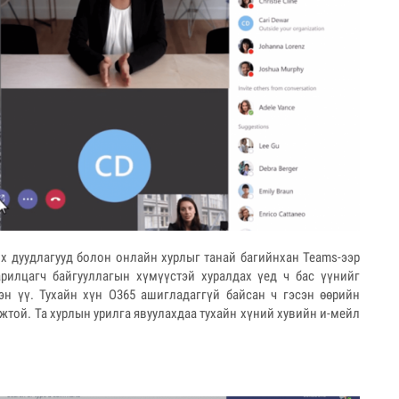
нх дуудлагууд болон онлайн хурлыг танай багийнхан Teams-ээр
рилцагч байгууллагын хүмүүстэй хуралдах үед ч бас үүнийг
н үү. Тухайн хүн О365 ашигладаггүй байсан ч гэсэн өөрийн
той. Та хурлын урилга явуулахдаа тухайн хүний хувийн и-мейл