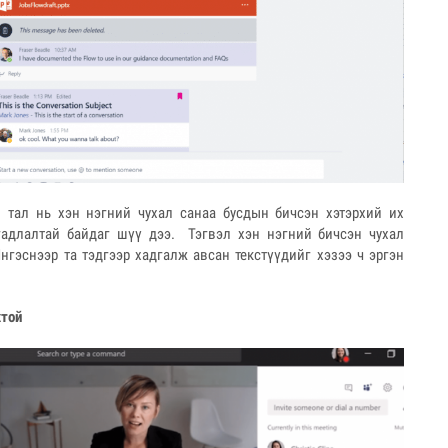
 тал нь хэн нэгний чухал санаа бусдын бичсэн хэтэрхий их
гадлалтай байдаг шүү дээ. Тэгвэл хэн нэгний бичсэн чухал
нгэснээр та тэдгээр хадгалж авсан текстүүдийг хэзээ ч эргэн
жтой