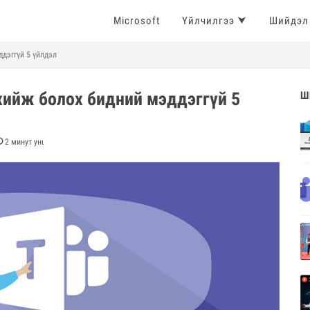
Microsoft
Үйлчилгээ ⮟
Шийдэл
ддэггүй 5 үйлдэл
 хийж болох бидний мэддэггүй 5
Ш
2
минут уншина