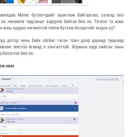
ажилдаа Meme бүтээгчдийг ашиглаж байгаагаас үзэхэд энэ
 их нөлөөлж чадсаныг харуулж байгаа биз ээ. Тэгвэл та маш
лан маш хурдан хөгжилтэй meme бүтээж болдогийг мэдэх үү?
уд дотор чинь байх sticker гэсэн товч дээр дараад туршаад
зөвхөн текстээ өгөхөд л хангалттай. Хормын зуур хийсэн таны
 бэлэглэх биз ээ.
эж авах