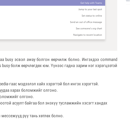
s-aa busy эсвэл away болгон өөрчилж болно. Ингэхдээ command
us busy болж өөрчлөгдөх юм. Үүнээс гадна зарим нэг хэрэгцээтэй
pedia-гаас мэдээлэл хайх хэрэгтэй бол ингэх хэрэгтэй.
луудаа харах боломжийг олгоно.
 боломжийг олгоно.
боотой асуулт байгаа бол энэхүү тусламжийн хэсэгт хандах
н мессежүүд рүү тань хөтлөх болно.