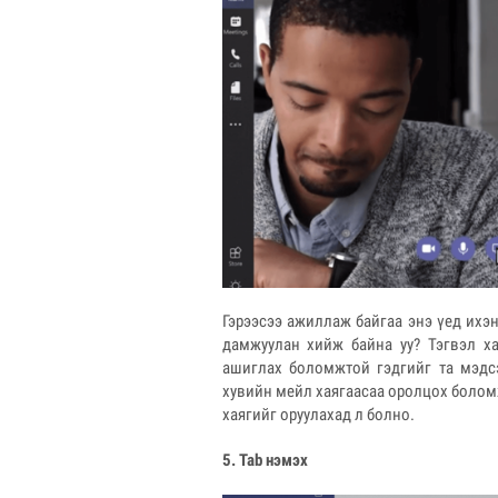
Гэрээсээ ажиллаж байгаа энэ үед ихэ
дамжуулан хийж байна уу? Тэгвэл ха
ашиглах боломжтой гэдгийг та мэдсэ
хувийн мейл хаягаасаа оролцох боломж
хаягийг оруулахад л болно.
5. Tab
нэмэх