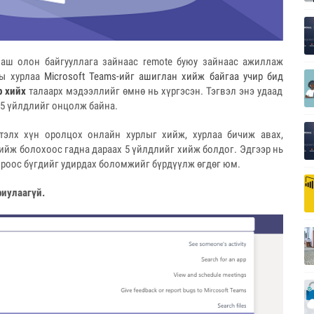
маш олон байгууллага зайнаас remote буюу зайнаас ажиллаж
ны хурлаа
Microsoft Teams-ийг ашиглан хийж байгаа учир бид
р хийх
талаарх мэдээллийг өмнө нь хүргэсэн. Тэгвэл энэ удаад
 5 үйлдлийг онцолж байна.
ртэлх хүн оролцох онлайн хурлыг хийж, хурлаа бичиж авах,
ийж болохоос гадна дараах 5 үйлдлийг хийж болдог. Эдгээр нь
ороос бүгдийг удирдах боломжийг бүрдүүлж өгдөг юм.
риулаагүй.