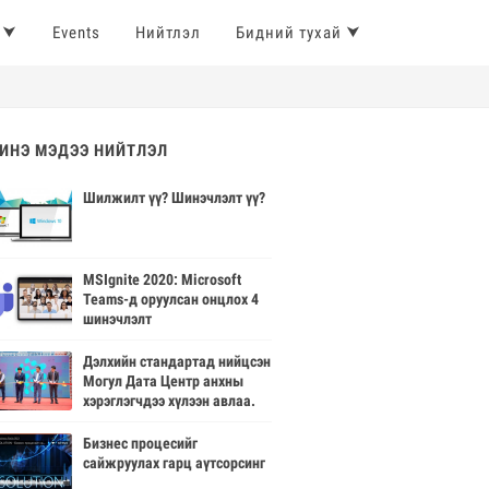
 ⮟
Events
Нийтлэл
Бидний тухай ⮟
ИНЭ МЭДЭЭ НИЙТЛЭЛ
Шилжилт үү? Шинэчлэлт үү?
MSIgnite 2020: Microsoft
Teams-д оруулсан онцлох 4
шинэчлэлт
Дэлхийн стандартад нийцсэн
Могул Дата Центр анхны
хэрэглэгчдээ хүлээн авлаа.
Бизнес процесийг
сайжруулах гарц аүтсорсинг