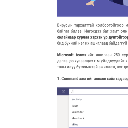
Вирусын тархалттай холбоотойгоор 
байгаа билээ. Ингэхдээ баг хамт ол
онлайнаар хурлаа хэрхэн үр дүнтэйгээ
бид бүхний нэг их ашиглаад байдаггүй
Microsoft teams
-ийг ашиглан 250 хү
дэлгэцээ хуваалцах г.м үйлдлүүдийг х
таны илүү бүтээмжтэй ажиллаж, нэг д
1. Command
хэсгийг зөвхөн хайлтад зо