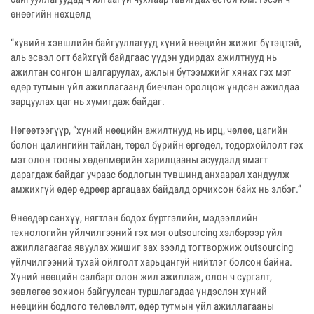
өнөөгийн нөхцөлд
“хувийн хэвшлийн байгууллагууд хүний нөөцийн жижиг бүтэцтэй,
аль эсвэл огт байхгүй байдгаас үүдэн удирдах ажилтнууд нь
ажилтан сонгон шалгаруулах, ажлын бүтээмжийг хянах гэх мэт
өдөр тутмын үйл ажиллагаанд биечлэн оролцож үндсэн ажилдаа
зарцуулах цаг нь хумигдаж байдаг.
Нөгөөтээгүүр, “хүний нөөцийн ажилтнууд нь ирц, чөлөө, цагийн
болон цалингийн тайлан, төрөл бүрийн өргөдөл, тодорхойлолт гэх
мэт олон тооны хөдөлмөрийн харилцааны асуудалд ямагт
дарагдаж байдаг учраас бодлогын түвшинд анхаарал хандуулж
амжихгүй өдөр өдрөөр аргацаах байдалд орчихсон байх нь элбэг.”
Өнөөдөр санхүү, нягтлан бодох бүртгэлийн, мэдээллийн
технологийн үйлчилгээний гэх мэт outsourcing хэлбэрээр үйл
ажиллагаагаа явуулах жишиг зах зээлд тогтворжиж outsourcing
үйлчилгээний тухай ойлголт харьцангуй нийтлэг болсон байна.
Хүний нөөцийн салбарт олон жил ажиллаж, олон ч сургалт,
зөвлөгөө зохион байгуулсан туршлагадаа үндэслэн хүний
нөөцийн бодлого төлөвлөлт, өдөр тутмын үйл ажиллагааны