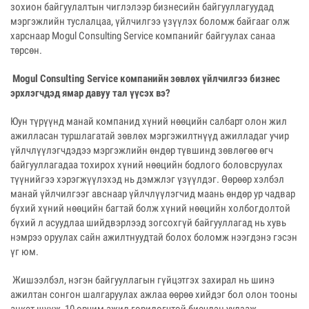
зохион байгуулалтын чиглэлээр бизнесийн байгууллагуудад
мэргэжлийн туслалцаа, үйлчилгээ үзүүлэх боломж байгааг олж
харснаар Mogul Consulting Service компанийг байгуулах санаа
төрсөн.
Mogul Consulting Service компанийн зөвлөх үйлчилгээ бизнес
эрхлэгчдэд ямар давуу тал үүсэх вэ?
Юун түрүүнд манай компанид хүний нөөцийн салбарт олон жил
ажилласан туршлагатай зөвлөх мэргэжилтнүүд ажилладаг учир
үйлчлүүлэгчдэдээ мэргэжлийн өндөр түвшинд зөвлөгөө өгч
байгууллагадаа тохирох хүний нөөцийн бодлого боловсруулах
түүнийгээ хэрэгжүүлэхэд нь дэмжлэг үзүүлдэг. Өөрөөр хэлбэл
манай үйлчилгээг авснаар үйлчлүүлэгчид маань өндөр ур чадвар
бүхий хүний нөөцийн багтай болж хүний нөөцийн холбогдолтой
бүхий л асуудлаа шийдвэрлээд зогсохгүй байгууллагад нь хувь
нэмрээ оруулах сайн ажилтнуудтай болох боломж нээгдэнэ гэсэн
үг юм.
Жишээлбэл, нэгэн байгууллагын гүйцэтгэх захирал нь шинэ
ажилтан сонгон шалгаруулах ажлаа өөрөө хийдэг бол олон тооны