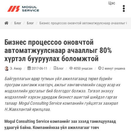
Блог
Блог
Бизнес процессоо оновчтой автоматжуулснаар ачааллыг 80%
Бизнес процессоо оновчтой
автоматжуулснаар ачааллыг 80%
хүртэл бууруулах боломжтой
Э. Амар
2017-06-11
Блог
4050
уншсан
2
минут уншина
Байгууллагын өдөр тутмын үйл ажиллагаанд төрөл бүрийн
програм хангамж нэвтэрч, ажлыг хөнгөвчлөхийн сацуу асар их
мэдээллийн урсгалыг бий болгодог болжээ. Тэгвэл энэхүү
мэдээллийг хэрхэн удирдаж бизнест ашигтай шийдэл гаргах
талаар Mogul Consulting Service компанийн гүйцэтгэх захирал
Н.Жавхлантай ярилцлаа.
Mogul Consulting Service компанийг зах зээлд танилцуулаад
удаагүй байна. Компанийнхаа үйл ажиллагааг товч