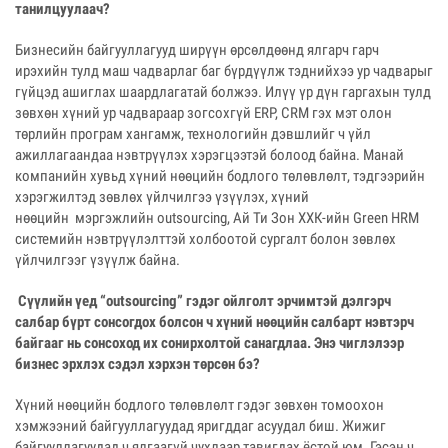
танилцуулаач?
Бизнесийн байгууллагууд ширүүн өрсөлдөөнд ялгарч гарч
ирэхийн тулд маш чадварлаг баг бүрдүүлж тэднийхээ ур чадварыг
гүйцэд ашиглах шаардлагатай болжээ. Илүү үр дүн гаргахын тулд
зөвхөн хүний ур чадвараар зогсохгүй ERP, CRM гэх мэт олон
төрлийн програм хангамж, технологийн дэвшлийг ч үйл
ажиллагаандаа нэвтрүүлэх хэрэгцээтэй болоод байна. Манай
компанийн хувьд хүний нөөцийн бодлого төлөвлөлт, тэдгээрийн
хэрэгжилтэд зөвлөх үйлчилгээ үзүүлэх, хүний
нөөцийн мэргэжлийн outsourcing, Aй Ти Зон ХХК-ийн Green HRM
системийн нэвтрүүлэлттэй холбоотой сургалт болон зөвлөх
үйлчилгээг үзүүлж байна.
Сүүлийн үед “outsourcing” гэдэг ойлголт эрчимтэй дэлгэрч
салбар бүрт сонсогдох болсон ч хүний нөөцийн салбарт нэвтэрч
байгааг нь сонсоход их сонирхолтой санагдлаа. Энэ чиглэлээр
бизнес эрхлэх сэдэл хэрхэн төрсөн бэ?
Хүний нөөцийн бодлого төлөвлөлт гэдэг зөвхөн томоохон
хэмжээний байгууллагуудад яригддаг асуудал биш. Жижиг
байгууллагуудад ч ялгаагүй чухлаар тавигдах ёстой юм. Гэсэн ч