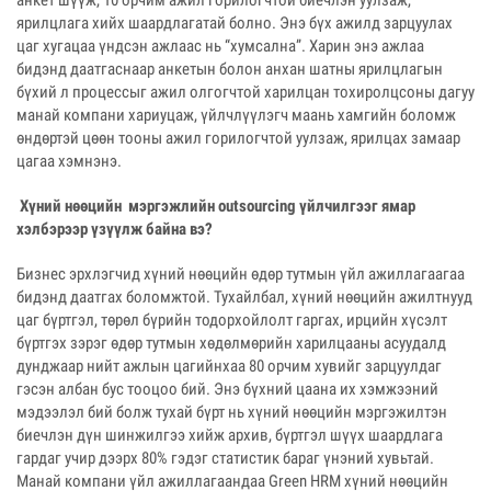
анкет шүүж, 10 орчим ажил горилогчтой биечлэн уулзаж,
ярилцлага хийх шаардлагатай болно. Энэ бүх ажилд зарцуулах
цаг хугацаа үндсэн ажлаас нь “хумсална”. Харин энэ ажлаа
бидэнд даатгаснаар анкетын болон анхан шатны ярилцлагын
бүхий л процессыг ажил олгогчтой харилцан тохиролцсоны дагуу
манай компани хариуцаж, үйлчлүүлэгч маань хамгийн боломж
өндөртэй цөөн тооны ажил горилогчтой уулзаж, ярилцах замаар
цагаа хэмнэнэ.
Хүний нөөцийн мэргэжлийн outsourcing үйлчилгээг ямар
хэлбэрээр үзүүлж байна вэ?
Бизнес эрхлэгчид хүний нөөцийн өдөр тутмын үйл ажиллагаагаа
бидэнд даатгах боломжтой. Тухайлбал, хүний нөөцийн ажилтнууд
цаг бүртгэл, төрөл бүрийн тодорхойлолт гаргах, ирцийн хүсэлт
бүртгэх зэрэг өдөр тутмын хөдөлмөрийн харилцааны асуудалд
дунджаар нийт ажлын цагийнхаа 80 орчим хувийг зарцуулдаг
гэсэн албан бус тооцоо бий. Энэ бүхний цаана их хэмжээний
мэдээлэл бий болж тухай бүрт нь хүний нөөцийн мэргэжилтэн
биечлэн дүн шинжилгээ хийж архив, бүртгэл шүүх шаардлага
гардаг учир дээрх 80% гэдэг статистик бараг үнэний хувьтай.
Манай компани үйл ажиллагаандаа Green HRM хүний нөөцийн