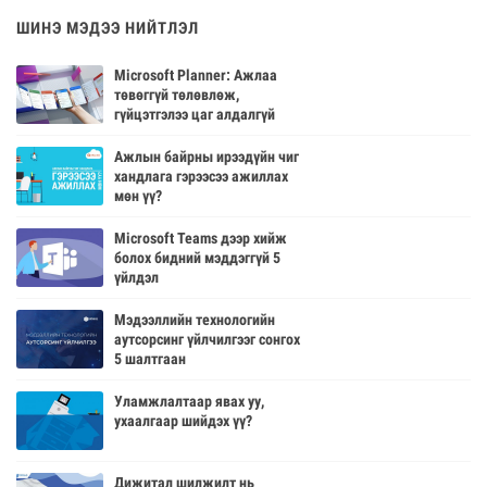
ШИНЭ МЭДЭЭ НИЙТЛЭЛ
Microsoft Planner: Ажлаа
төвөггүй төлөвлөж,
гүйцэтгэлээ цаг алдалгүй
үнэлүүлэх нь
Ажлын байрны ирээдүйн чиг
хандлага гэрээсээ ажиллах
мөн үү?
Microsoft Teams дээр хийж
болох бидний мэддэггүй 5
үйлдэл
Мэдээллийн технологийн
аутсорсинг үйлчилгээг сонгох
5 шалтгаан
Уламжлалтаар явах уу,
ухаалгаар шийдэх үү?
Дижитал шилжилт нь