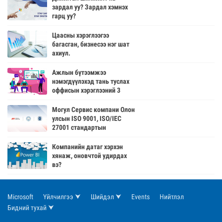
зардал уу? Зардал хэмнэх
гарц уу?
Цаасны хэрэглээгээ
багасган, бизнесээ нэг шат
ахиул.
Ажлын бүтээмжээ
нэмэгдүүлэхэд тань туслах
оффисын хэрэглээний 3
програм
Могул Сервис компани Олон
улсын ISO 9001, ISO/IEC
27001 стандартын
батламжаа гардан авлаа
Компанийн датаг хэрхэн
хянаж, оновчтой удирдах
вэ?
Microsoft
Үйлчилгээ ⮟
Шийдэл ⮟
Events
Нийтлэл
Бидний тухай ⮟