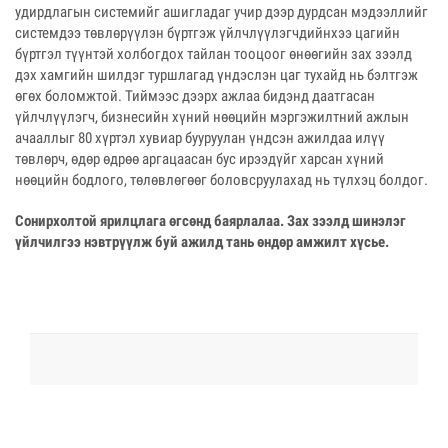
удирдлагын системийг ашигладаг учир дээр дурдсан мэдээллийг
системдээ төвлөрүүлэн бүртгэж үйлчлүүлэгчдийнхээ цагийн
бүртгэл түүнтэй холбогдох тайлан тооцоог өнөөгийн зах зээлд
дэх хамгийн шилдэг туршлагад үндэслэн цаг тухайд нь бэлтгэж
өгөх боломжтой. Тиймээс дээрх ажлаа бидэнд даатгасан
үйлчлүүлэгч, бизнесийн хүний нөөцийн мэргэжилтний ажлын
ачааллыг 80 хүртэл хувиар бууруулан үндсэн ажилдаа илүү
төвлөрч, өдөр өдрөө аргацаасан бус ирээдүйг харсан хүний
нөөцийн бодлого, төлөвлөгөөг боловсруулахад нь түлхэц болдог.
Сонирхолтой ярилцлага өгсөнд баярлалаа. Зах зээлд шинэлэг
үйлчилгээ нэвтрүүлж буй ажилд тань өндөр амжилт хүсье.