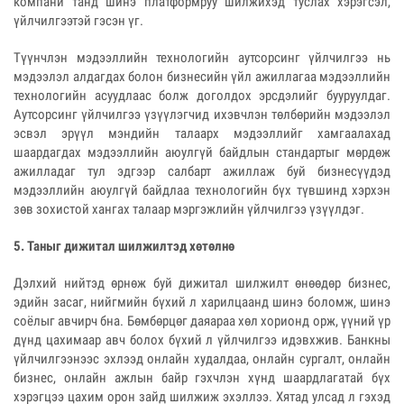
компани танд шинэ платформруу шилжихэд туслах хэрэгсэл,
үйлчилгээтэй гэсэн үг.
Түүнчлэн мэдээллийн технологийн аутсорсинг үйлчилгээ нь
мэдээлэл алдагдах болон бизнесийн үйл ажиллагаа мэдээллийн
технологийн асуудлаас болж доголдох эрсдэлийг бууруулдаг.
Аутсорсинг үйлчилгээ үзүүлэгчид ихэвчлэн төлбөрийн мэдээлэл
эсвэл эрүүл мэндийн талаарх мэдээллийг хамгаалахад
шаардагдах мэдээллийн аюулгүй байдлын стандартыг мөрдөж
ажилладаг тул эдгээр салбарт ажиллаж буй бизнесүүдэд
мэдээллийн аюулгүй байдлаа технологийн бүх түвшинд хэрхэн
зөв зохистой хангах талаар мэргэжлийн үйлчилгээ үзүүлдэг.
5. Таныг дижитал шилжилтэд хөтөлнө
Дэлхий нийтэд өрнөж буй дижитал шилжилт өнөөдөр бизнес,
эдийн засаг, нийгмийн бүхий л харилцаанд шинэ боломж, шинэ
соёлыг авчирч бна. Бөмбөрцөг даяараа хөл хорионд орж, үүний үр
дүнд цахимаар авч болох бүхий л үйлчилгээ идэвхжив. Банкны
үйлчилгээнээс эхлээд онлайн худалдаа, онлайн сургалт, онлайн
бизнес, онлайн ажлын байр гэхчлэн хүнд шаардлагатай бүх
хэрэгцээ цахим орон зайд шилжиж эхэллээ. Хятад улсад л гэхэд