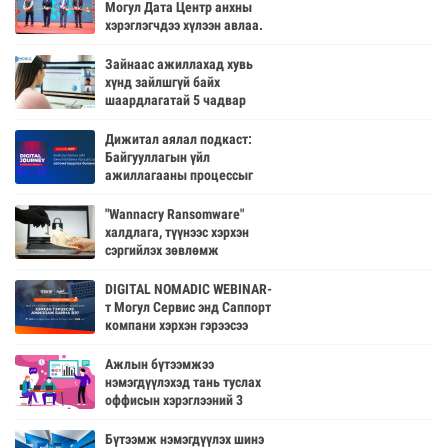
Могул Дата Центр анхны
хэрэглэгчдээ хүлээн авлаа.
Зайнаас ажиллахад хувь
хүнд зайлшгүй байх
шаардлагатай 5 чадвар
Дижитал аялал подкаст:
Байгууллагын үйл
ажиллагааны процессыг
автоматжуулах боломж
"Wannacry Ransomware"
халдлага, түүнээс хэрхэн
сэргийлэх зөвлөмж
DIGITAL NOMADIC WEBINAR-
т Могул Сервис энд Саппорт
компани хэрхэн гэрээсээ
ажиллаж байгаа туршлагаа
хуваалцлаа
Ажлын бүтээмжээ
нэмэгдүүлэхэд тань туслах
оффисын хэрэглээний 3
програм
Бүтээмж нэмэгдүүлэх шинэ