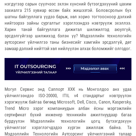
нэгдүгээр сарын сүүлчээс эхлэн хүнсний бүтээгдэхүүний цахим
захиалга 215 хувиар өссөн байх жишээтэй. Боловсролын бүх
шатны байгууллага үүдээ барьж, хөл хорио тогтоосноор дэлхий
нийтээрээ зайны сургалтыг хэрэглээндээ нэвтрүүлж эхэллээ.
Харин танай байгууллага дижитал шилжилтэд аюулгүй,
эрсдэлгүйгээр шилжихэд бэлэн үү? Мэдээллийн технологийн
аутсорсинг үйлчилгээ таны бизнесийг хамгийн эрсдэлгүй, дөт
замаар дэлхий нийттэй хөл нийлүүлэн алхах боломжийг олгодог.
Могул Сервис энд Саппорт ХХК нь Монголдоо анх удаа
үйлчилгээндээ ISO-20000, ITIL v4 стандартыг нэвтрүүлэн
хэрэгжүүлж байгаа бөгөөд Microsoft, Dell, Cisco, Canon, Kaspersky,
Trend Micro зэрэг компаниудын албан ёсны мэргэжлийн
сертификат бүхий инженер техникийн ажилтнуудаар багаа
бүрдүүлэн Мэдээллийн технологийн цогц бүтээгдэхүүн
үйлчилгээг хэрэглэгчдэдээ хүргэн ажиллаж байна. Та
Мэдээллийн Технологийн Аутсорсинг үйлчилгээний талаар