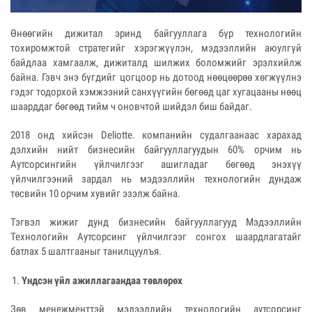
Өнөөгийн дижитал эринд байгууллага бүр технологийн
тохиромжтой стратегийг хэрэгжүүлэн, мэдээллийн аюулгүй
байдлаа хамгаалж, дижиталд шилжих боломжийг эрэлхийлж
байна. Гэвч энэ бүгдийг цогцоор нь дотоод нөөцөөрөө хөгжүүлнэ
гэдэг тодорхой хэмжээний санхүүгийн бөгөөд цаг хугацааны нөөц
шаарддаг бөгөөд тийм ч оновчтой шийдэл биш байдаг.
2018 онд хийсэн Deliotte. компанийн судалгаанаас харахад
дэлхийн нийт бизнесийн байгууллагуудын 60% орчим нь
Аутсорсингийн үйлчилгээг ашигладаг бөгөөд энэхүү
үйлчилгээний зардал нь мэдээллийн технологийн дундаж
төсвийн 10 орчим хувийг эзэлж байна.
Тэгвэл жижиг дунд бизнесийн байгууллагууд Мэдээллийн
Технологийн Аутсорсинг үйлчилгээг сонгох шаардлагатайг
батлах 5 шалтгааныг танилцуулъя.
Үндсэн үйл ажиллагаандаа төвлөрөх
Зөв менежменттэй мэдээллийн технологийн аутсорсинг