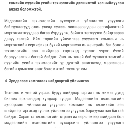
хамгийн сүүлийн үеийн технологийн дэвшилтэй хөл нийлүүлэн
алхах боломжтой.
Мэдээллийн технологийн аутсорсинг үйлчилгээ үзүүлэгч
байгууллагууд олон улсад хүлээн зөвшөөрөгдсөн сертификаттай
мэргэжилтнүүдээр багаа бүрдүүлж, байнга хөгжүүлж байдгаараа
давуу талтай. Ийм төрлийн үйлчилгээ үзүүлэгч компани нь
мэргэжлийн сертификат бүхий мэргэшсэн инженерийн баг болон
технологийн зөв шийдвэр гаргахад туслах үүрэг бүхий
борлуулалтын багтай байдаг. Энэ нь танай байгууллага хамгийн
сүүлийн үеийн технологийг үр дүнтэй ашиглахад мэргэшсэн
багийн дэмжлэг авах боломжтой гэсэн үг юм.
Эрсдэлээс хамгаалах найдвартай үйлчилгээ
Технологи үнэтэй учраас буруу шийдвэр гаргалт нь жижиг дунд
бизнес эрхлэгчдэд хүндээр тусдаг. Мэдээллийн технологийн
аутсорсинг үйлчилгээ үзүүлэгч компани нь техникийн зөв
шийдвэр гаргахад туслах үйлчилгээ үзүүлэх борлуулалтын багтай
байдаг. Хэрэв та технологийн стратегиа өөрчлөхөөр шийдсэн бол
мэдээллийн технологийн аутсорсинг үйлчилгээ үзүүлэгч