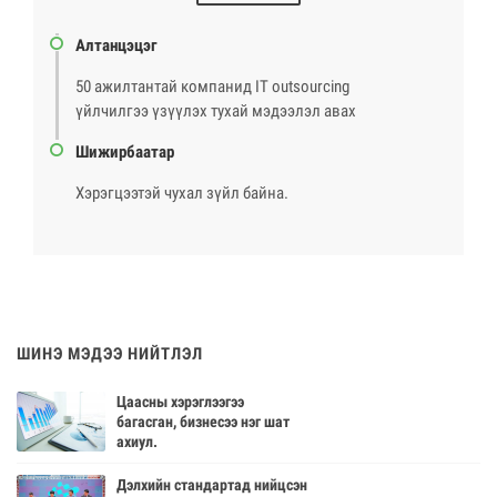
Алтанцэцэг
50 ажилтантай компанид IT outsourcing
үйлчилгээ үзүүлэх тухай мэдээлэл авах
Шижирбаатар
Хэрэгцээтэй чухал зүйл байна.
ШИНЭ МЭДЭЭ НИЙТЛЭЛ
Цаасны хэрэглээгээ
багасган, бизнесээ нэг шат
ахиул.
Дэлхийн стандартад нийцсэн