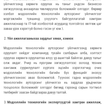
үйлчилгээнд хөрөнгө оруулах нь таныг үндсэн бизнесээ
хөгжүүлэхэд анхаарлаа төвлөрүүлэх боломжийг олгодог. Өөрөөр
хэлбэл мэдээллийн технологийн аутсорсинг үйлчилгээг
мэргэжлийн түвшинд үзүүлэгч байгууллагатай хамтран
ажилласнаар та IT-тай холбоотой асуудалд толгойгоо өвтгөж цаг
заваа үрэх хэрэггүй болно гэсэн үг юм.\
Үйл ажиллагааныхаа зардлыг хянах, хэмнэх
Мэдээллийн технологийн аутсорсинг үйлчилгээнд хөрөнгө
оруулалт хийдэг компаниуд тухайн салбарын алба, хэлтэст
оруулах хөрөнгө оруулалтаа илүү үр ашигтай байлгах давуу талыг
олж авдаг. Учир нь програм хөгжүүлэлтээс эхлээд техник
хангамж суурилуулалт хүртэлх эцсийн хэрэглэгчид очих
мэдээллийн технологийн багийн бүх функцийг энэхүү
үйлчилгээнээс авах боломжтой. Түүнээс гадна мэдээллийн
технологийн аутсорсинг үйлчилгээ нь зардлаа урьдчилан
тооцоолох боломжийг олгодог бөгөөд гэрээнд сарын тогтмол
төлбөрийг заасан байдгаараа давуу талтай.
Мэдээллийн технологийн экспертүүдтэй хамтран ажиллаж,