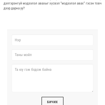
дэлгэрэнгүй мэдээлэл авахыг хүсвэл “мэдээлэл авах” гэсэн товч
дээр дарна уу?
БИЧИХ