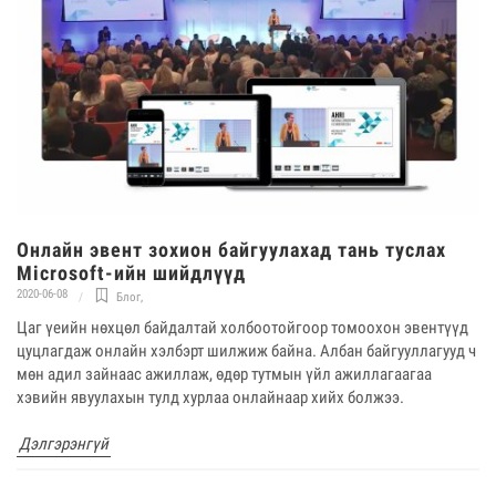
Онлайн эвент зохион байгуулахад тань туслах
Microsoft-ийн шийдлүүд
2020-06-08
Блог
,
Цаг үеийн нөхцөл байдалтай холбоотойгоор томоохон эвентүүд
цуцлагдаж онлайн хэлбэрт шилжиж байна. Албан байгууллагууд ч
мөн адил зайнаас ажиллаж, өдөр тутмын үйл ажиллагаагаа
хэвийн явуулахын тулд хурлаа онлайнаар хийх болжээ.
Дэлгэрэнгүй