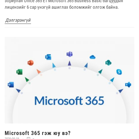
зориулан Office 365 E1 Microsoft 365 Business Basic багцуудын
лицензийг 6 сар үнэгүй ашиглах боломжийг олгож байна.
Дэлгэрэнгүй
Microsoft 365 гэж юу вэ?
2020-05-19