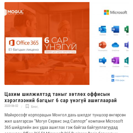
​​​​​​Цахим шилжилтэд таныг хөтлөх оффисын
хэрэглээний багцыг 6 сар үнэгүй ашиглаарай
2020-06-02
Блог
,
Майкрософт корпорацын Монгол дахь шилдэг түншээр өнгөрсөн
жил шалгарсан “Могул Сервис энд Саппорт” компани Microsoft
365 шийдлийн анх удаа ашиглах гэж байгаа байгууллагуудад