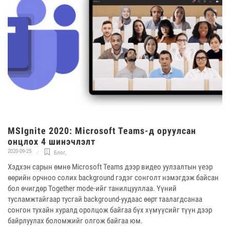
MSIgnite 2020: Microsoft Teams-д оруулсан
онцлох 4 шинэчлэлт
2020-09-25
Блог
,
Хэдхэн сарын өмнө Microsoft Teams дээр видео уулзалтын үеэр
өөрийн орчноо солих background гэдэг сонголт нэмэгдэж байсан
бол өчигдөр Together mode-ийг танилцууллаа. Үүний
тусламжтайгаар тусгай background-уудаас өөрт таалагдсанаа
сонгон тухайн хуралд оролцож байгаа бүх хүмүүсийг түүн дээр
байрлуулах боломжийг олгож байгаа юм.