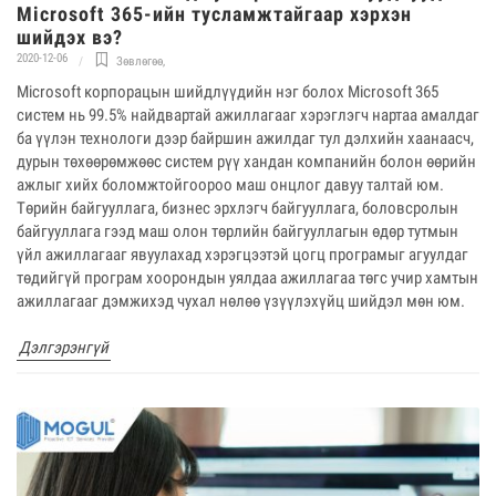
Microsoft 365-ийн тусламжтайгаар хэрхэн
шийдэх вэ?
2020-12-06
Зөвлөгөө
,
Microsoft корпорацын шийдлүүдийн нэг болох Microsoft 365
систем нь 99.5% найдвартай ажиллагааг хэрэглэгч нартаа амалдаг
ба үүлэн технологи дээр байршин ажилдаг тул дэлхийн хаанаасч,
дурын төхөөрөмжөөс систем рүү хандан компанийн болон өөрийн
ажлыг хийх боломжтойгоороо маш онцлог давуу талтай юм.
Төрийн байгууллага, бизнес эрхлэгч байгууллага, боловсролын
байгууллага гээд маш олон төрлийн байгууллагын өдөр тутмын
үйл ажиллагааг явуулахад хэрэгцээтэй цогц програмыг агуулдаг
төдийгүй програм хоорондын уялдаа ажиллагаа төгс учир хамтын
ажиллагааг дэмжихэд чухал нөлөө үзүүлэхүйц шийдэл мөн юм.
Дэлгэрэнгүй