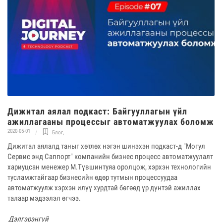
Дижитал аялал подкаст: Байгууллагын үйл
ажиллагааны процессыг автоматжуулах боломж
2020-05-01
Блог
,
Дижитал аялалд таныг хөтлөх нэгэн шинэхэн подкаст-д "Могул
Сервис энд Саппорт" компанийн бизнес процесс автоматжуулалт
хариуцсан менежер М.Түвшинтуяа оролцож, хэрхэн технологийн
тусламжтайгаар бизнесийн өдөр тутмын процессуудаа
автоматжуулж хэрхэн илүү хурдтай бөгөөд үр дүнтэй ажиллах
талаар мэдээлэл өгчээ.
Дэлгэрэнгүй