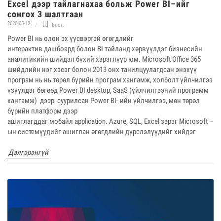
Excel дээр тайлагнахаа больж Power BI–ийг
сонгох 3 шалтгаан
2020-05-12
Блог
,
Power BI нь олон эх үүсвэртэй өгөгдлийг
интерактив дашбоард болон BI тайланд хөрвүүлдэг бизнесийн
аналитикийн шийдэл бүхий хэрэглүүр юм. Microsoft Office 365
шийдлийн нэг хэсэг болон 2013 онх танилцуулагдсан энэхүү
програм нь нь төрөл бүрийн програм хангамж, холболт үйлчилгээ
үзүүлдэг бөгөөд Power BI desktop, SaaS (үйлчилгээний программ
хангамж) дээр суурилсан Power BI- ийн үйлчилгээ, мөн төрөл
бүрийн платформ дээр
ашиглагддаг мобайл application. Azure, SQL, Excel зэрэг Microsoft –
ын системүүдийг ашиглан өгөгдлийн дүрслэлүүдийг хийдэг
Дэлгэрэнгүй