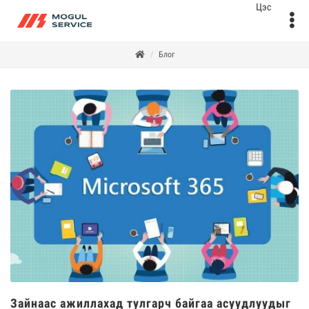
Блог
Зайнаас ажиллахад тулгарч байгаа асуудлуудыг