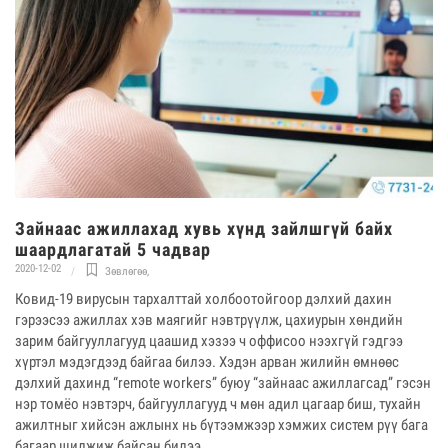
Зайнаас ажиллахад хувь хүнд зайлшгүй байх
шаардлагатай 5 чадвар
2020-12-02
Зөвлөгөө
,
Ковид-19 вирусын тархалттай холбоотойгоор дэлхий дахин
гэрээсээ ажиллах хэв маягийг нэвтрүүлж, цахиурын хөндийн
зарим байгууллагууд цаашид хэзээ ч оффисоо нээхгүй гэдгээ
хүртэл мэдэгдээд байгаа билээ. Хэдэн арван жилийн өмнөөс
дэлхий дахинд “remote workers” буюу “зайнаас ажиллагсад” гэсэн
нэр томёо нэвтэрч, байгууллагууд ч мөн адил цагаар биш, тухайн
ажилтныг хийсэн ажлынх нь бүтээмжээр хэмжих систем рүү бага
багаар шилжиж байсан билээ.