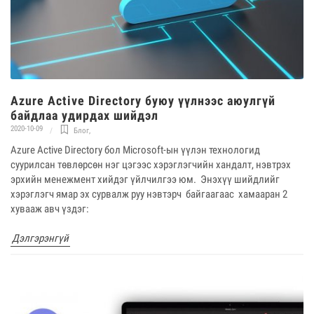
Azure Active Directory буюу үүлнээс аюулгүй
байдлаа удирдах шийдэл
2020-10-09
Блог
,
Azure Active Directory бол Microsoft-ын үүлэн технологид
суурилсан төвлөрсөн нэг цэгээс хэрэглэгчийн хандалт, нэвтрэх
эрхийн менежмент хийдэг үйлчилгээ юм. Энэхүү шийдлийг
хэрэглэгч ямар эх сурвалж руу нэвтэрч байгаагаас хамааран 2
хувааж авч үздэг:
Дэлгэрэнгүй