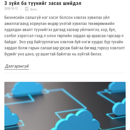
3 зүйл ба түүнийг засах шийдэл
2020-10-12
Блог
,
Бизнесийн салшгүй нэг хэсэг болсон хэвлэх хувилах үйл
ажиллагаанд зориулан өндөр үнэтэй хувилах төхөөрөмжийн
худалдан авалт түүнийгээ дагаад засвар үйлчилгээ, хор, бул,
сэлбэг хэрэгсэл гээд л олон төрлийн зардал ар араасаа гарсаар л
байдаг. Энэ үед байгууллагын хэвлэж буй нэгж хуудас бүр тухайн
зардал болж гарын салаагаар урсаж байгаа бөгөөд тэрхүү хэвлэлт
бүрийг үнэ цэнэ, үр ашигтай байлгах нь зүйтэй билээ.
Дэлгэрэнгүй