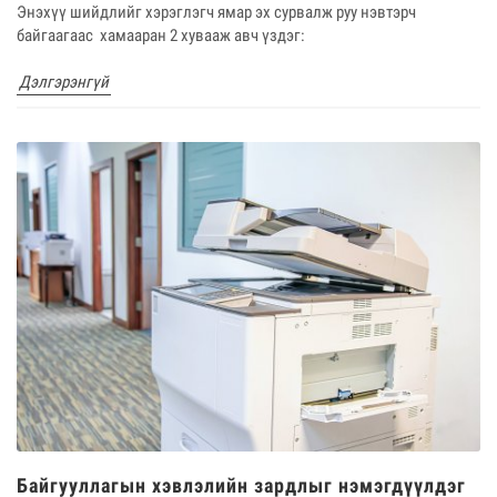
Энэхүү шийдлийг хэрэглэгч ямар эх сурвалж руу нэвтэрч
байгаагаас хамааран 2 хувааж авч үздэг:
Дэлгэрэнгүй
Байгууллагын хэвлэлийн зардлыг нэмэгдүүлдэг