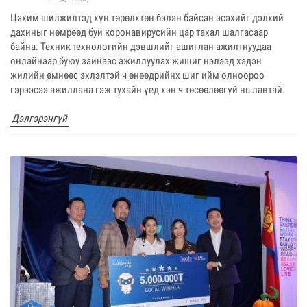
Цахим шилжилтэд хүн төрөлхтөн бэлэн байсан эсэхийг дэлхий
дахиныг нөмрөөд буй коронавирусийн цар тахал шалгасаар
байна. Техник технологийн дэвшлийг ашиглан ажилтнуудаа
онлайнаар буюу зайнаас ажиллуулах жишиг нэлээд хэдэн
жилийн өмнөөс эхлэлтэй ч өнөөдрийнх шиг ийм олноороо
гэрээсээ ажиллана гэж тухайн үед хэн ч төсөөлөөгүй нь лавтай.
Дэлгэрэнгүй