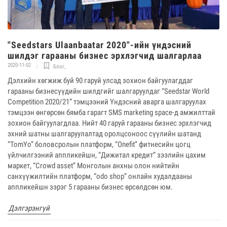
"Seedstars Ulaanbaatar 2020"-ийн үндэсний
шилдэг гарааны бизнес эрхлэгчид шалгарлаа
2020-11-02
Блог
,
Дэлхийн хөгжиж буй 90 гаруй улсад зохион байгуулагддаг
гарааны бизнесүүдийн шилдгийг шалгаруулдаг “Seedstar World
Competition 2020/21” тэмцээний Үндэсний аварга шалгаруулах
тэмцээн өнгөрсөн бямба гарагт SMS marketing space-д амжилттай
зохион байгуулагдлаа. Нийт 40 гаруй гарааны бизнес эрхлэгчид
эхний шатны шалгаруулалтад оролцсоноос сүүлийн шатанд
“TomYo” боловсролын платформ, “Оnefit” фитнесийн цогц
үйлчилгээний аппликейшн, “Дижитал кредит” зээлийн цахим
маркет, “Crowd asset” Монголын анхны олон нийтийн
санхүүжилтийн платформ, “odo shop” онлайн худалдааны
аппликейшн зэрэг 5 гарааны бизнес өрсөлдсөн юм.
Дэлгэрэнгүй