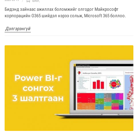
Блог
,
Бидэнд зайнаас ажиллах боломжийг олгодог Майкрософт
корпорацийн О365 шийдэл нэрээ сольж, Microsoft 365 боллоо.
Дэлгэрэнгүй