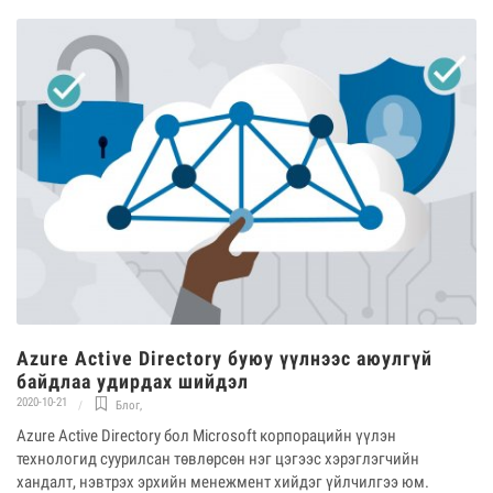
Azure Active Directory буюу үүлнээс аюулгүй
байдлаа удирдах шийдэл
2020-10-21
Блог
,
Azure Active Directory бол Microsoft корпорацийн үүлэн
технологид суурилсан төвлөрсөн нэг цэгээс хэрэглэгчийн
хандалт, нэвтрэх эрхийн менежмент хийдэг үйлчилгээ юм.