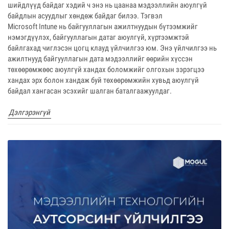
шийдлүүд байдаг хэдий ч энэ нь цаанаа мэдээллийн аюулгүй
байдлын асуудлыг хөндөж байдаг билээ. Тэгвэл
Microsoft Intune нь байгууллагын ажилтнуудын бүтээмжийг
нэмэгдүүлэх, байгууллагын датаг аюулгүй, хүртээмжтэй
байлгахад чиглэсэн цогц клауд үйлчилгээ юм. Энэ үйлчилгээ нь
ажилтнууд байгууллагын дата мэдээллийг өөрийн хүссэн
төхөөрөмжөөс аюулгүй хандах боломжийг олгохын зэрэгцээ
хандах эрх болон хандаж буй төхөөрөмжийн хувьд аюулгүй
байдал хангасан эсэхийг шалган баталгаажуулдаг.
Дэлгэрэнгүй